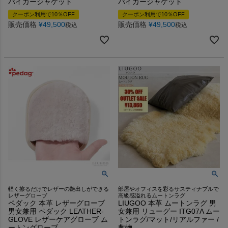
バイカージャケット
バイカージャケット
クーポン利用で10％OFF
クーポン利用で10％OFF
販売価格
¥
49,500
販売価格
¥
49,500
税込
税込
軽く擦るだけでレザーの艶出しができる
部屋やオフィスを彩るサスティナブルで
レザーグローブ
高級感溢れるムートンラグ
ペダック 本革 レザーグローブ
LIUGOO 本革 ムートンラグ 男
男女兼用 ペダック LEATHER-
女兼用 リューグー ITG07A ムー
GLOVE レザーケアグローブ ム
トンラグ/マット/リアルファー /
ートングローブ
敷物