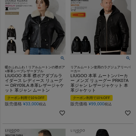
暖かふわふわ！リアルムートンの襟ボア
リアルムートン使用のラグジュアリーパ
×厚革シープレザーダブル
ーカー
LIUGOO 本革 襟ボアダブルラ
LIUGOO 本革 ムートンパーカ
イダース レディース リューグ
ー メンズ リューグー PRK07A
ー DRY09LA 本革レザージャケ
革ジャン レザージャケット 本
ット 革ジャン ムートン
革ジャケット
クーポン利用で10％OFF
クーポン利用で10％OFF
販売価格
¥
33,000
販売価格
¥
99,000
税込
税込