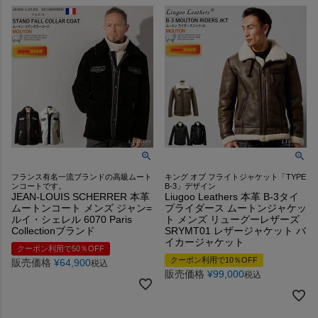
フランス有名一流ブランドの高級ムート
キング オブ フライトジャケット「TYPE
ンコートです。
B-3」デザイン
JEAN-LOUIS SCHERRER 本革
Liugoo Leathers 本革 B-3タイ
ムートンコート メンズ ジャン=
プライダース ムートンジャケッ
ルイ・シェレル 6070 Paris
ト メンズ リューグーレザーズ
Collectionブランド
SRYMT01 レザージャケット バ
イカージャケット
クーポン利用で50％OFF
クーポン利用で10％OFF
販売価格
¥
64,900
税込
販売価格
¥
99,000
税込