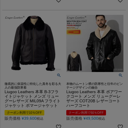
徹底的に保温性に特化した真冬を彩る大
本物のムートン襟の防寒性と往年のビン
人の最強防寒着
テージデザインの融合
Liugoo Leathers 本革 B-3フラ
Liugoo Leathers 本革 ボアワー
イトジャケット メンズ リュー
クコート メンズ リューグーレ
グーレザーズ MIL09A フライト
ザーズ COT20B レザーコート
ジャケット ボマージャケット
ハーフコート
クーポン利用で10％OFF
クーポン利用で50％OFF
販売価格
¥
39,600
販売価格
¥
49,500
税込
税込