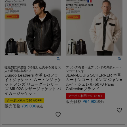
徹底的に保温性に特化した真冬を彩る大
フランス有名一流ブランドの高級ムート
人の最強防寒着B-3
ンコートです。
Liugoo Leathers 本革 B-3フラ
JEAN-LOUIS SCHERRER 本革
イトジャケット ムートンジャケ
ムートンコート メンズ ジャン=
ット メンズ リューグーレザー
ルイ・シェレル 6070 Paris
ズ MIL02A レザージャケット バ
Collectionブランド
イカージャケット
クーポン利用で50％OFF
クーポン利用で10％OFF
販売価格
¥
64,900
税込
販売価格
¥
99,000
税込