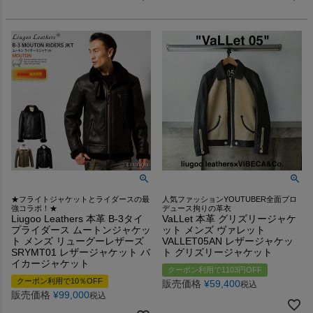
★フライトジャケットとライダースの最
人気ファッションYOUTUBER全面プロ
強コラボ！★
デュース拘りの革衣
Liugoo Leathers 本革 B-3タイ
VaLLet 本革 グリズリージャケ
プライダース ムートンジャケッ
ット メンズ ヴァレット
ト メンズ リューグーレザーズ
VALLET05AN レザージャケッ
SRYMT01 レザージャケット バ
ト グリズリージャケット
イカージャケット
クーポン利用で1103円OFF
クーポン利用で10％OFF
販売価格
¥
59,400
税込
販売価格
¥
99,000
税込