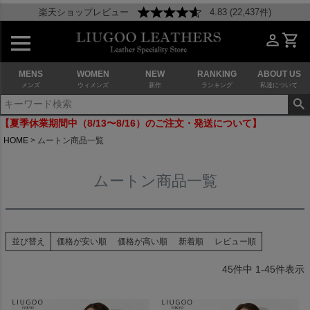
楽天ショップレビュー
4.83 (22,437件)
MENS
WOMEN
NEW
RANKING
ABOUT US
メンズ
ウィメンズ
新作
ランキング
私達について
【夏季休業期間中（8/13〜8/16）のご注文・発送について】
HOME
ムートン商品一覧
ムートン商品一覧
並び替え
価格が安い順
価格が高い順
新着順
レビュー順
45
件中
1
-
45
件表示