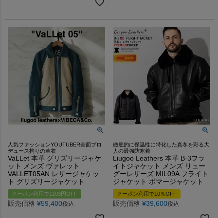
人気ファッションYOUTUBER全面プロ
徹底的に保温性に特化した真冬を彩る大
デュース拘りの革衣
人の最強防寒着
VaLLet 本革 グリズリージャケ
Liugoo Leathers 本革 B-3フラ
ット メンズ ヴァレット
イトジャケット メンズ リュー
VALLET05AN レザージャケッ
グーレザーズ MIL09A フライト
ト グリズリージャケット
ジャケット ボマージャケット
クーポン利用で1103円OFF
クーポン利用で10％OFF
販売価格
¥
59,400
販売価格
¥
39,600
税込
税込