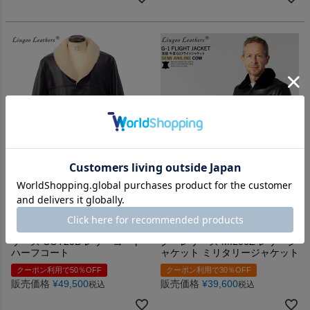
本物のムートン襟の防寒性と往年のビン
最上級の経年変化が楽しめるセミアニリ
テージデザインの融合
ン牛革とリアルムートン！
Liugoo Leathers 本革 ボアワー
Liugoo Leathers 本革 G-1フラ
クコート メンズ リューグーレ
イトジャケット メンズ リュー
ザーズ COT20B レザーコート
グーレザーズ MIL06Z レザージ
ハーフコート
ャケット ミリタリージャケット
クーポン利用で50％OFF
クーポン利用で30％OFF
販売価格
¥
49,500
販売価格
¥
39,600
税込
税込