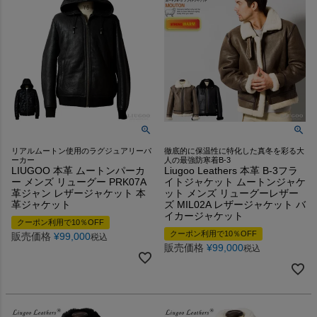
リアルムートン使用のラグジュアリーパ
徹底的に保温性に特化した真冬を彩る大
ーカー
人の最強防寒着B-3
LIUGOO 本革 ムートンパーカ
Liugoo Leathers 本革 B-3フラ
ー メンズ リューグー PRK07A
イトジャケット ムートンジャケ
革ジャン レザージャケット 本
ット メンズ リューグーレザー
革ジャケット
ズ MIL02A レザージャケット バ
イカージャケット
クーポン利用で10％OFF
クーポン利用で10％OFF
販売価格
¥
99,000
税込
販売価格
¥
99,000
税込