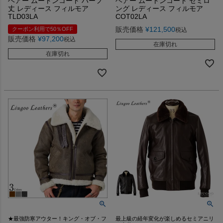
ヘアー ムートンコート ハーフ
ヘアー ムートンコート セミロ
丈 レディース フィルモア
ング レディース フィルモア
TLD03LA
COT02LA
販売価格
¥
121,500
クーポン利用で50％OFF
税込
販売価格
¥
97,200
税込
在庫切れ
在庫切れ
★最強防寒アウター！キング・オブ・フ
最上級の経年変化が楽しめるセミアニリ