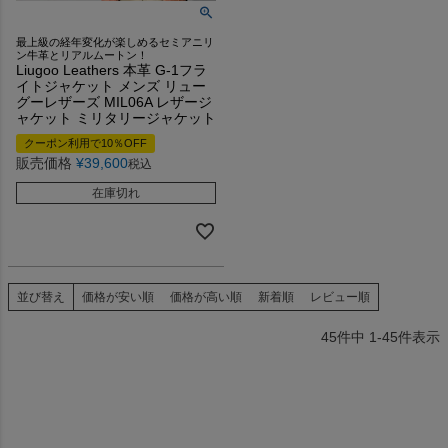
最上級の経年変化が楽しめるセミアニリ
ン牛革とリアルムートン！
Liugoo Leathers 本革 G-1フラ
イトジャケット メンズ リュー
グーレザーズ MIL06A レザージ
ャケット ミリタリージャケット
クーポン利用で10％OFF
販売価格
¥
39,600
税込
在庫切れ
並び替え
価格が安い順
価格が高い順
新着順
レビュー順
45
件中
1
-
45
件表示