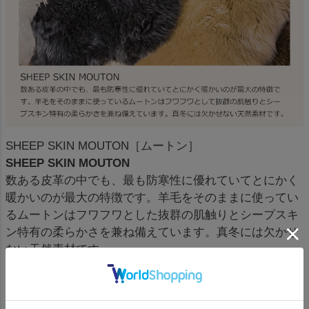
SHEEP SKIN MOUTON［ムートン］
SHEEP SKIN MOUTON
数ある皮革の中でも、最も防寒性に優れていてとにかく
暖かいのが最大の特徴です。羊毛をそのままに使ってい
るムートンはフワフワとした抜群の肌触りとシープスキ
ン特有の柔らかさを兼ね備えています。真冬には欠かせ
ない天然素材です。