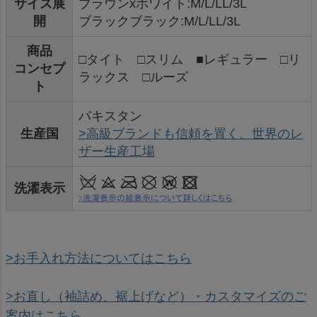
サイズ展
ブラウンxホワイト:M/L/LL/3L
開
ブラックブラック:M/L/LL/3L
商品
□タイト □スリム ■レギュラー □リ
コンセプ
ラックス □ルーズ
ト
パキスタン
生産国
>高級ブランドも信頼を置く、世界のレ
ザー生産工場
洗濯表示
>お手入れ方法についてはこちら
>お直し（袖詰め、裾上げなど）・カスタマイズのご
案内はこちら