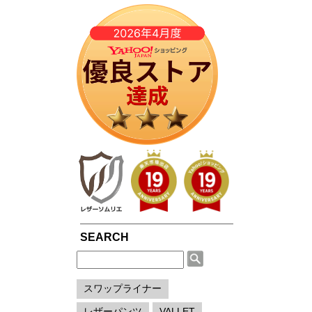
春夏専用ライダース
ブルゾン / ジャンパー
G
LIUGOOとは?
5つの安心サービス
TOWN WEAR ▶
MOTORCYCLE ▶
シングルライダース
ライダース
A
LIUGOOのミッション・ビジョン
永年品質保証制度
ライダース
シングルライダース
ダブルライダース
パーカー / ジャージ
M
皮革衣料にこだわる理由
永年品質保証制度の
ノーカラー
ダブルライダース
MCクラブベスト
Gジャン
M
高品質・低価格を実現できている理由
3,980円以上で送料
パーカー / フード付き
レザーパンツ
レザーパンツ
スカジャン
M
品質・安全管理体制の構築
返品送料も無料！自
ブルゾン
N
サスティナビリティ
平日14時まで当日出
LEATHER GOODS ▶
SMART CASUAL ▶
レザーコート
B
レザーインテリア
テーラードジャケット
途上国生産を通じての社会貢献
N
レザーエプロン
ドレスシャツ / ベスト
著名人や大企業も認める品質の高さ
A
レザーベルト
楽天ショップレビュー4.83点の高評価