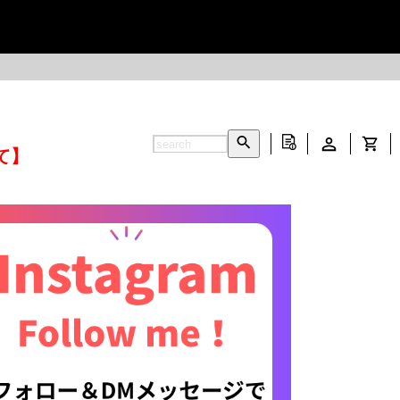
て】
INFORMATION ▶
CONTACT ▶
▶
LEATHER CARE ▶