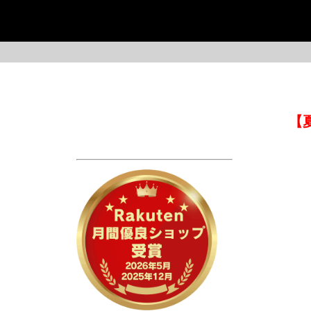
【
今季イチオシ
HOT No.1
HO
ABOUT US ▶
SERVICE ▶
MOTORCYCLE ▶
RUGGED CASUAL ▶
MI