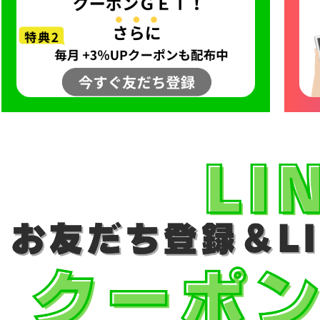
-1 フライトジャケット
カーコート
ゴジラ－1.0神木隆之介さん
お買い物ガイド
レビュー投稿キャンペーン
DOWN / MOUTON ▶
GOODS ▶
SPECIAL COLLECTION ▶
-2 フライトジャケット
ファラオコート
LIUGOO LEATHERS×VIBECA
レザーケア/お手入れ方法
LINEお友だち特典
ゴジラ－1.0神木隆之介さんご着
ダウンジャケット・コート
クッションカバー
A-1 フライトジャケット
ランチコート
RSSサカキハラ公認-ロック
申請
カスタマイズできるお店のご案内
20周年記念クーポン配布中
LIUGOO LEATHERS×VIBECA Co
ムートンジャケット・コート
チェアパッド
-65 フィールドジャケット
モッズコート
LIUGOO LEATHERS×56TAT
無料
サイズ選びサポート
OUTLET
ANA WINGSパイロット訓練生
ティッシュカバー
-51 モッズコート
トレンチコート
LIUGOO tokyo×オトコフクD
宅で試着
再入荷案内/受注生産
レビュー総数20万件突破！
LIUGOO LEATHERS×THE H
ムートンラグ
-1 デッキジャケット
スタンドカラーコート
ドラマ-24JAPAN 主演衣装
荷
24時間365日-AIチャットサポート
ご購入後アンケートキャンペーン
バッグ・ポーチ
-3 フライトジャケット
Pコート
ANA WINGSパイロット訓
ウォレット
-3B フライトジャケット
LIUGOO LEATHERS×TH
DOWN / MOUTON ▶
レザーケア用品
-1 フライトジャケット
NEXT COMING SOON