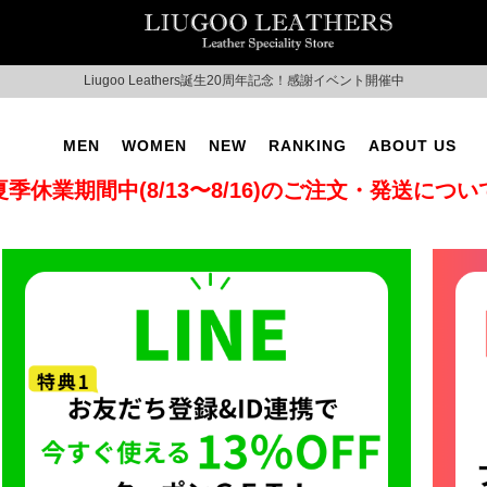
Liugoo Leathers誕生20周年記念！感謝イベント開催中
THE Hu×Liugoo Leathers アメリカ進出記念コラボ中
MEN
WOMEN
NEW
RANKING
ABOUT US
夏季休業期間中(8/13〜8/16)のご注文・発送につい
T No.2
SUPPORT ▶
CAMPAIGN ▶
LITARY ▶
LEATHER COAT ▶
SPECIAL COLLECTION 