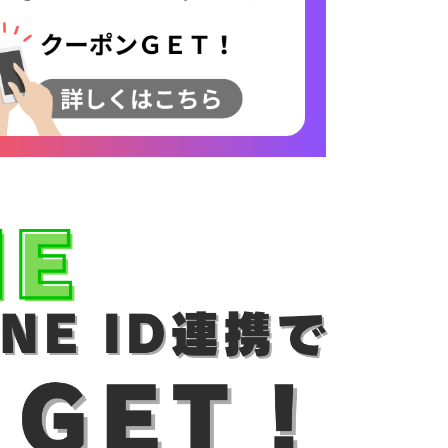
ご着用モデル
COLLABO
OEM/ODM-製造相談-
OUTLET・SALE ▶
LEATHER CARE ▶
 Co.
MEDIA-映画/ドラマ/TV
卸販売のご案内
用モデル
配布中のクーポン▶
OUTLET・SALE ▶
ンロールライダー-
INSTAGRAM
衣装協力
.
レビュー投稿キャンペーン▶
配布中のクーポン▶
TOO STUDIO
LINE
メディア取材
ユニフォーム
X
STAFF BLOG
レビュー投稿キャンペーン▶
FAQ・お問い合わせ
お買い物ガイド
u米国進出記念
採用モデル
YOUTUBE
5つの安心サービス
お買い物ガイド
練生ユニフォーム
DEALER -取り扱い店-
ABOUT US
5つの安心サービス
E Hu米国進出記念
会社概要
会社概要
ABOUT US
お知らせ
会社概要