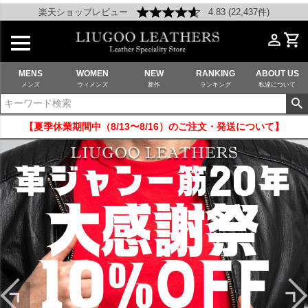
楽天ショップレビュー
4.83 (22,437件)
MENS
WOMEN
NEW
RANKING
ABOUT US
メンズ
ウィメンズ
新作
ランキング
私達について
【夏季休業期間中（8/13〜8/16）のご注文・発送について】