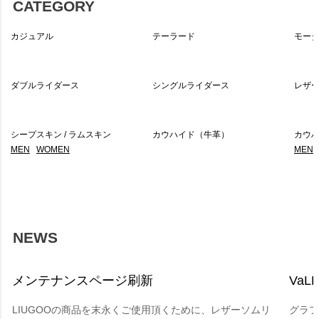
CATEGORY
カジュアル
テーラード
モー
ダブルライダース
シングルライダース
レザ
シープスキン / ラムスキン
カウハイド（牛革）
カウハ
MEN
WOMEN
MEN
NEWS
メンテナンスページ刷新
VaLL
LIUGOOの商品を末永くご使用頂くために、レザーソムリ
グラフ