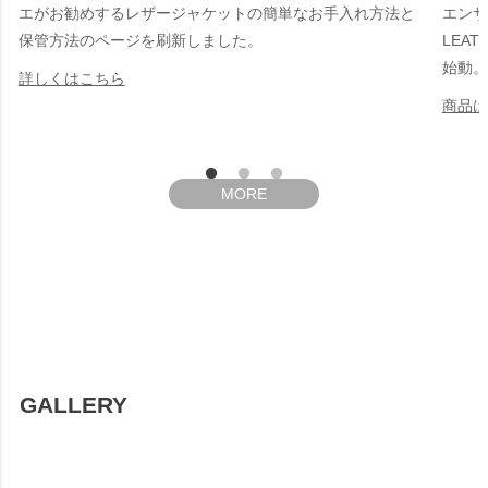
エがお勧めするレザージャケットの簡単なお手入れ方法と
エンサー
保管方法のページを刷新しました。
LEA
始動。
詳しくはこちら
商品は
MORE
GALLERY