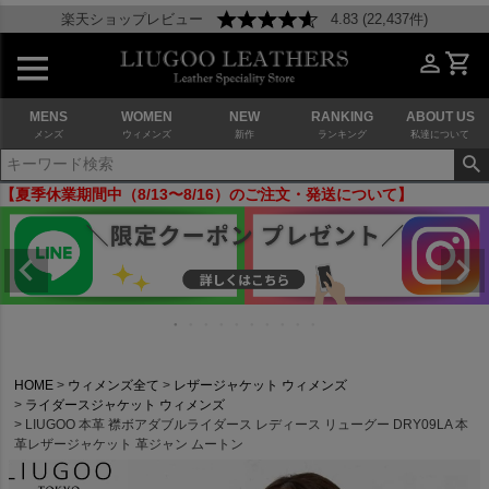
楽天ショップレビュー
4.83 (22,437件)
MENS
WOMEN
NEW
RANKING
ABOUT US
メンズ
ウィメンズ
新作
ランキング
私達について
【夏季休業期間中（8/13〜8/16）のご注文・発送について】
HOME
ウィメンズ全て
レザージャケット ウィメンズ
ライダースジャケット ウィメンズ
LIUGOO 本革 襟ボアダブルライダース レディース リューグー DRY09LA 本
革レザージャケット 革ジャン ムートン