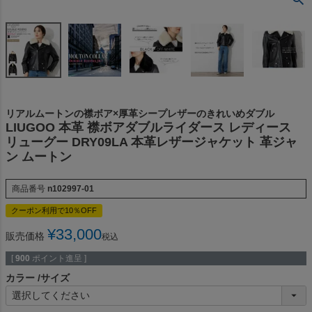
リアルムートンの襟ボア×厚革シープレザーのきれいめダブル
LIUGOO 本革 襟ボアダブルライダース レディース
リューグー DRY09LA 本革レザージャケット 革ジャ
ン ムートン
商品番号
n102997-01
クーポン利用で10％OFF
¥
33,000
販売価格
税込
[
900
ポイント進呈 ]
カラー
サイズ