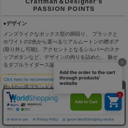
Craftman＆Designer's
PASSION POINTS
●デザイン
メンズライクなボックス型の胴回り、 ブラックと
ホワイトの2色から選べるリアルムートンの襟ボア
(取り外し可能)、アクセントとなるシルバーのスナ
ップボタンなど、デザインの拘りを詰めた、 魅せ
るダブルライダース誕生。
●素材
欧州の一流ブランドも認める厳選されたAグレード
のプレミアムシープレザーを使用。約1.2mmの厚み
のあるプレミアムシープレザーを採用しており、
保温性が高いのが特徴です。シープならではの滑ら
かさ、柔らかさも持ち合わせた最高峰の羊革です。