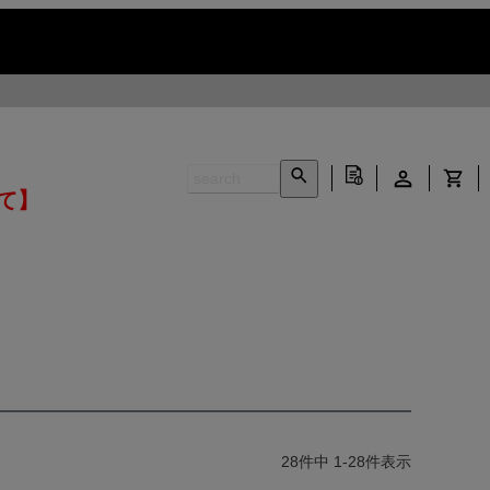
いて】
28
件中
1
-
28
件表示
INFORMATION ▶
CONTACT ▶
N ▶
LEATHER CARE ▶