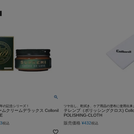
G-1 フライトジャケット
カーコート
ゴジラ－1.0神木隆之介さ
お買い物ガイド
レビュー投稿キャンペーン
DOWN / MOUTON ▶
GOODS ▶
SPECIAL COLLECTION ▶
A-2 フライトジャケット
ファラオコート
LIUGOO LEATHERS×VIBE
レザーケア/お手入れ方法
LINEお友だち特典
ゴジラ－1.0神木隆之介さんご
ダウンジャケット・コート
クッションカバー
MA-1 フライトジャケット
ランチコート
RSSサカキハラ公認-ロッ
申請
カスタマイズできるお店のご案内
20周年記念クーポン配布中
LIUGOO LEATHERS×VIBECA C
ムートンジャケット・コート
チェアパッド
M-65 フィールドジャケット
モッズコート
LIUGOO LEATHERS×56TA
無料
サイズ選びサポート
OUTLET
ANA WINGSパイロット訓練生
ティッシュカバー
M-51 モッズコート
トレンチコート
LIUGOO tokyo×オトコフク
宅で試着
再入荷案内/受注生産
レビュー総数20万件突破！
LIUGOO LEATHERS×THE 
ムートンラグ
N-1 デッキジャケット
スタンドカラーコート
ドラマ-24JAPAN 主演衣
荷
24時間365日-AIチャットサポート
ご購入後アンケートキャンペーン
バッグ・ポーチ
B-3 フライトジャケット
Pコート
ANA WINGSパイロット
ウォレット
N-3B フライトジャケット
LIUGOO LEATHERS×T
DOWN / MOUTON ▶
レザーケア用品
A-1 フライトジャケット
NEXT COMING SOON
周年の記念シリーズ！
ツヤ出し、乾拭き、ケア用品の塗布に使用出来
ムクリームデラックス Collonil
テレンプ（ポリッシングクロス) Collon
E
POLISHING-CLOTH
23
販売価格
¥
432
税込
税込