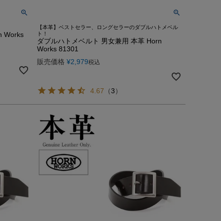
【本革】ベストセラー、ロングセラーのダブルハトメベル
Works
ト！
ダブルハトメベルト 男女兼用 本革 Horn
Works 81301
販売価格
¥
2,979
税込
4.67
（
3
）