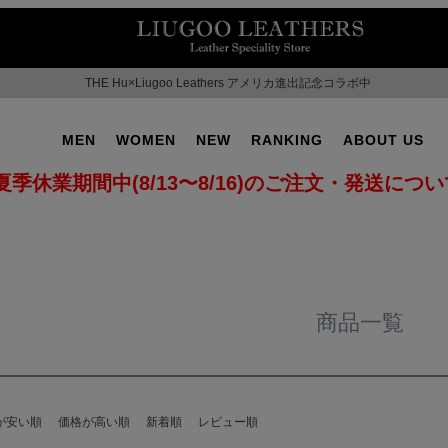
THE Hu×Liugoo Leathers アメリカ進出記念コラボ中
MEN
WOMEN
NEW
RANKING
ABOUT US
夏季休業期間中(8/13〜8/16)のご注文・発送につ
商品一覧
が安い順
価格が高い順
新着順
レビュー順
OT No.2
SUPPORT ▶
CAMPAIGN ▶
ILITARY ▶
LEATHER COAT ▶
SPECIAL COLLECTIO