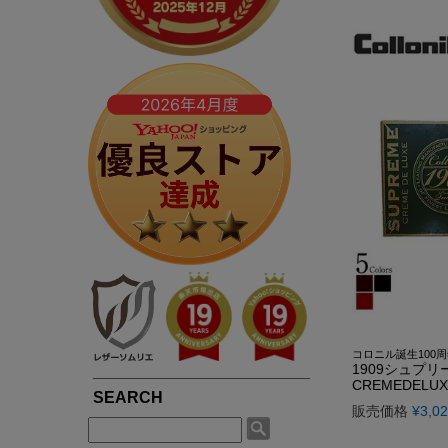
春夏専用ライダース
ブルゾン / ジャンパー
LIUGOOとは?
5つの安心サービス
TOWN WEAR ▶
MOTORCYCLE ▶
シングルライダース
ライダース
LIUGOOのミッション・ビジョン
永年品質保証制度
ライダース
シングルライダース
ダブルライダース
パーカー / ジャージ
皮革衣料にこだわる理由
永年品質保証制度の
ノーカラー
ダブルライダース
MCクラブベスト
Gジャン
高品質・低価格を実現できている理由
3,980円以上で送料
パーカー / フード付き
レザーパンツ
レザーパンツ
スカジャン
品質・安全管理体制の構築
返品送料も無料！自
ブルゾン
LEATHER GOODS ▶
サスティナビリティ
SMART CASUAL ▶
平日14時まで当日出
レザーコート
レザーインテリア
テーラードジャケット
途上国生産を通じての社会貢献
レザーエプロン
ドレスシャツ / ベスト
著名人や大企業も認める品質の高さ
レザーベルト
楽天ショップレビュー4.83点の高評価
コロニル誕生100
1909シュプリー
CREMEDELUX
販売価格
¥
3,0