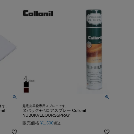
んご着用モデル
COLLABO
OEM/ODM-製造相談-
OUTLET・SALE ▶
LEATHER CARE ▶
CA Co.
MEDIA-映画/ドラマ/TV
卸販売のご案内
着用モデル
配布中のクーポン▶
OUTLET・SALE ▶
クンロールライダー-
INSTAGRAM
衣装協力
o.
レビュー投稿キャンペーン▶
配布中のクーポン▶
TTOO STUDIO
LINE
メディア取材
ユニフォーム
レビュー投稿キャンペーン▶
お買い物ガイド
DX
STAFF BLOG
FAQ・お問い合わせ
Hu米国進出記念
5つの安心サービス
装採用モデル
お買い物ガイド
YOUTUBE
ABOUT US
訓練生ユニフォーム
5つの安心サービス
DEALER -取り扱い店-
会社概要
HE Hu米国進出記念
ABOUT US
会社概要
会社概要
お知らせ
ます。
起毛皮革靴専用スプレーです。
il
ヌバック+ベロアスプレー Collonil
NUBUKVELOURSSPRAY
販売価格
¥
1,500
税込