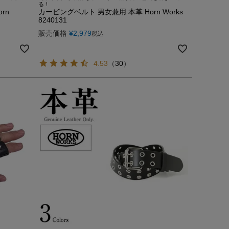
る！
rn
カービングベルト 男女兼用 本革 Horn Works
8240131
販売価格
¥
2,979
税込
4.53
（
30
）