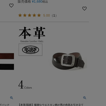
販売価格
¥
1,680
税込
5.00
（
1
）
グバック
【本革/国産】複雑なウエスタン柄が男の色気を引き立て