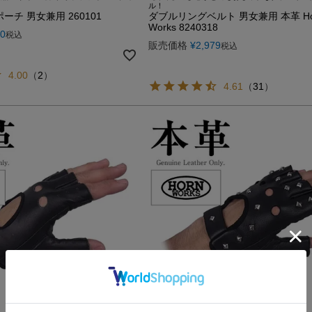
ル！
ーチ 男女兼用 260101
ダブルリングベルト 男女兼用 本革 Ho
Works 8240318
80
税込
販売価格
¥
2,979
税込
4.00
（
2
）
4.61
（
31
）