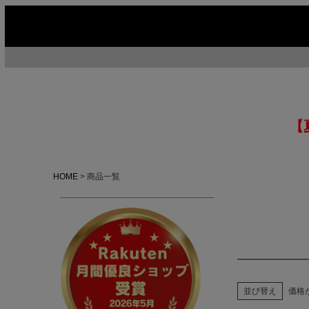
【
HOME
商品一覧
並び替え
価格
今季イチオシ
HOT No.1
H
ABOUT US ▶
SERVICE ▶
MOTORCYCLE ▶
RUGGED CASUAL ▶
M