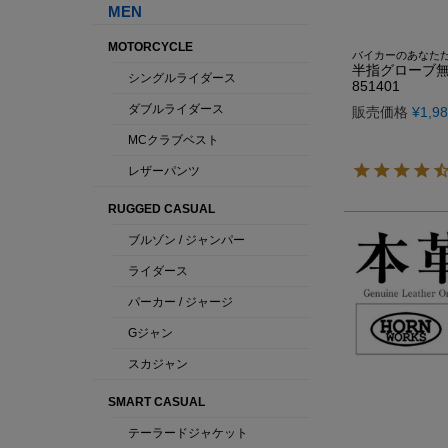
バイカーのあなた
半指グローブ無地 
851401
販売価格
¥
1,9