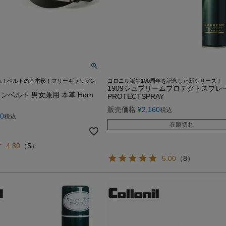
れ！ベルトの基本形！フリーギャリソン
コロニル誕生100周年を記念した新シリーズ！
1909シュプリームプロテクトスプレー Co
ベルト 男女兼用 本革 Horn
PROTECTSPRAY
販売価格
¥
2,160
税込
80
税込
在庫切れ
4.80
（
5
）
5.00
（
8
）