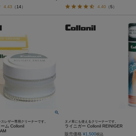
4.43
（
14
）
4.40
（
5
）
ースレザー専用クリーナーです。
ヌメ革にも使えるクリーナーです。
 Collonil
ライニガー Collonil REINIGER
EAM
販売価格
¥
1,500
税込