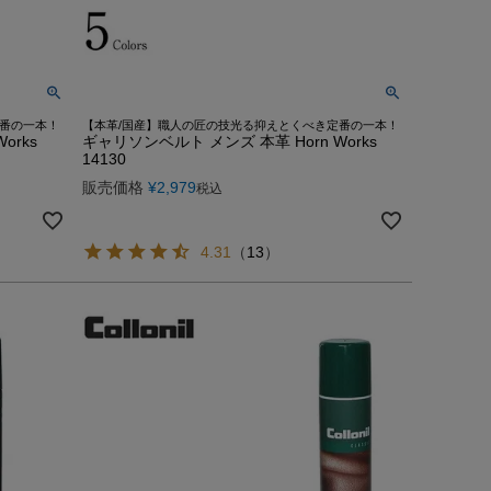
定番の一本！
【本革/国産】職人の匠の技光る抑えとくべき定番の一本！
orks
ギャリソンベルト メンズ 本革 Horn Works
14130
販売価格
¥
2,979
税込
4.31
（
13
）