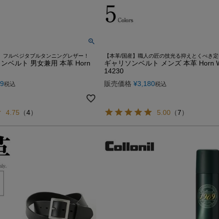
産】フルベジタブルタンニングレザー！
【本革/国産】職人の匠の技光る抑えとくべき
ベルト 男女兼用 本革 Horn
ギャリソンベルト メンズ 本革 Horn W
14230
79
販売価格
¥
3,180
税込
税込
4.75
（
4
）
5.00
（
7
）