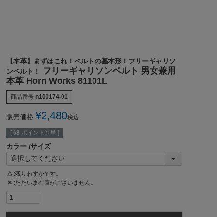
【本革】まずはこれ！ベルトの基本形！フリーギャリソ
フリーギャリソンベルト 男女兼用
ンベルト！
本革 Horn Works 81101L
商品番号
n100174-01
¥
2,480
販売価格
税込
[
68
ポイント進呈 ]
カラー
サイズ
△
残りわずかです。
✕
ただいま在庫がございません。