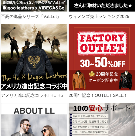
至高の逸品シリーズ「VaLLet」
ウィメンズ売上ランキング2025
アメリカ進出記念コラボTHE Hu
20周年記念！OUTLET SALE！