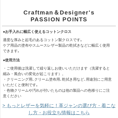
Craftman＆Designer's
PASSION POINTS
●お手入れに幅広く使えるコットンクロス
適度な厚みと起毛のあるコットン製クロスです｡
ケア用品の塗布やスムースレザー製品の乾拭きなどに幅広く使用
できます｡
●使用方法
・ご使用後は洗濯して繰り返しお使いいただけます（洗濯すると
縮み・風合いの変化が起こります）。
・クリーニング用､クリーム塗布用､乾拭き用など､用途別にご用意
いただくと便利です｡
・色物クリームや汚れが付いたものは他の製品への色移りにご注
意ください
> もっとレザーを気軽に！革ジャンの選び方・着こな
し方・お役立ち情報はこちら