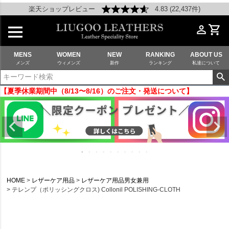
楽天ショップレビュー
4.83 (22,437件)
MENS
WOMEN
NEW
RANKING
ABOUT US
メンズ
ウィメンズ
新作
ランキング
私達について
【夏季休業期間中（8/13〜8/16）のご注文・発送について】
HOME
レザーケア用品
レザーケア用品男女兼用
テレンプ（ポリッシングクロス) Collonil POLISHING-CLOTH