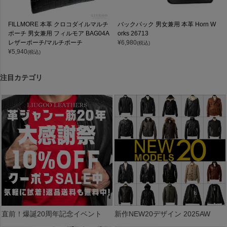
FILLMORE 本革 クロコダイルマルチ
バックパック 男女兼用 本革 Horn W
ポーチ 男女兼用 フィルモア BAG04A
orks 26713
レザーポーチ/マルチポーチ
¥
6,980
(税込)
¥
5,940
(税込)
注目カテゴリ
直前！爆誕20周年記念イベント
新作NEW20デザイン 2025AW