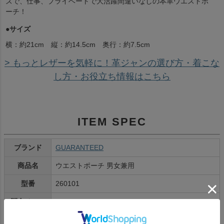
ズで、仕事、プライベートで大活躍間違いなしの本革ウエストポ
ーチ！
●サイズ
横：約21cm 縦：約14.5cm 奥行：約7.5cm
> もっとレザーを気軽に！革ジャンの選び方・着こな
し方・お役立ち情報はこちら
ITEM SPEC
ブランド
GUARANTEED
商品名
ウエストポーチ 男女兼用
型番
260101
問合せコー
1555
ド