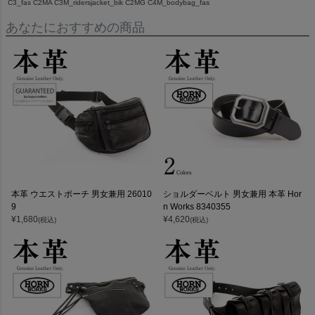
C3_fas C2MA C3M_ridersjacket_bik C2MG C4M_bodybag_fas
あなたにおすすめの商品
本革 ウエストポーチ 男女兼用 26010
ショルダーベルト 男女兼用 本革 Hor
9
n Works 8340355
¥
1,680
¥
4,620
(税込)
(税込)