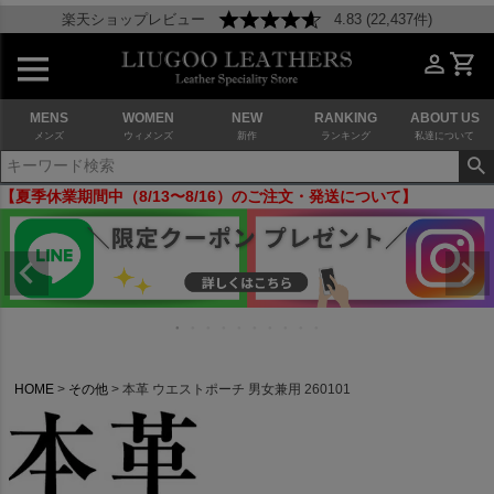
楽天ショップレビュー
4.83 (22,437件)
MENS
WOMEN
NEW
RANKING
ABOUT US
メンズ
ウィメンズ
新作
ランキング
私達について
【夏季休業期間中（8/13〜8/16）のご注文・発送について】
HOME
その他
本革 ウエストポーチ 男女兼用 260101