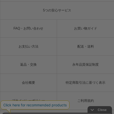
5つの安心サービス
FAQ・お問い合わせ
お買い物ガイド
お支払い方法
配送・送料
返品・交換
永年品質保証制度
会社概要
特定商取引法に基づく表示
プライバシーポリシー
ご利用規約