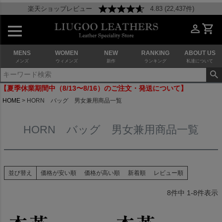
楽天ショップレビュー
4.83 (22,437件)
MENS
WOMEN
NEW
RANKING
ABOUT US
メンズ
ウィメンズ
新作
ランキング
私達について
【夏季休業期間中（8/13〜8/16）のご注文・発送について】
HOME
HORN バッグ 男女兼用商品一覧
HORN バッグ 男女兼用商品一覧
並び替え
価格が安い順
価格が高い順
新着順
レビュー順
8
件中
1
-
8
件表示