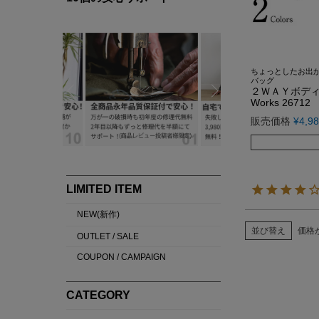
ちょっとしたお出
バッグ
２ＷＡＹボディバ
Works 26712
販売価格
¥
4,9
並び替え
価格