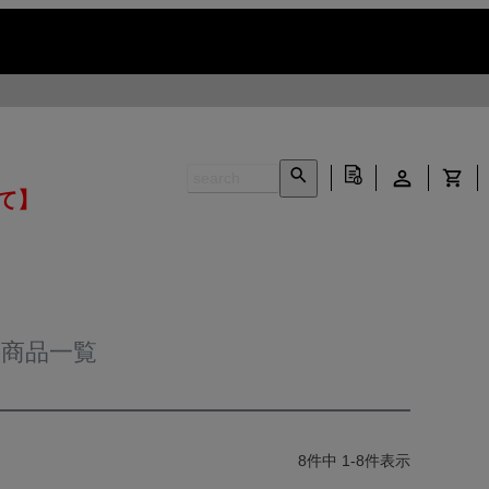
いて】
用商品一覧
8
件中
1
-
8
件表示
INFORMATION ▶
CONTACT ▶
N ▶
LEATHER CARE ▶