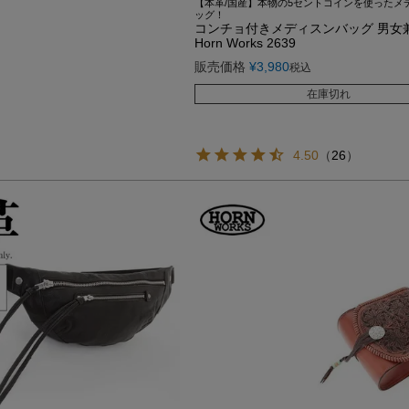
【本革/国産】本物の5セントコインを使ったメ
ッグ！
コンチョ付きメディスンバッグ 男女
Horn Works 2639
販売価格
¥
3,980
税込
在庫切れ
4.50
（
26
）