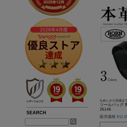
春夏専用ライダース
ブルゾン / ジャンパー
LIUGOOとは?
5つの安心サービス
TOWN WEAR ▶
MOTORCYCLE ▶
シングルライダース
ライダース
LIUGOOのミッション・ビジョン
永年品質保証制度
ライダース
シングルライダース
ダブルライダース
パーカー / ジャージ
皮革衣料にこだわる理由
永年品質保証制度の
ノーカラー
ダブルライダース
MCクラブベスト
Gジャン
高品質・低価格を実現できている理由
3,980円以上で送料
パーカー / フード付き
レザーパンツ
レザーパンツ
スカジャン
品質・安全管理体制の構築
返品送料も無料！自
ブルゾン
LEATHER GOODS ▶
サスティナビリティ
SMART CASUAL ▶
平日14時まで当日出
レザーコート
レザーインテリア
テーラードジャケット
途上国生産を通じての社会貢献
レザーエプロン
ドレスシャツ / ベスト
著名人や大企業も認める品質の高さ
レザーベルト
楽天ショップレビュー4.83点の高評価
なめしから完成ま
ツールバッグ 男女
26146
販売価格
¥
11,