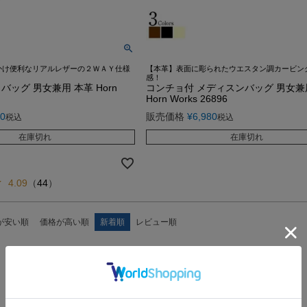
かけ便利なリアルレザーの２ＷＡＹ仕様
【本革】表面に彫られたウエスタン調カービン
感！
ッグ 男女兼用 本革 Horn
コンチョ付 メディスンバッグ 男女兼
Horn Works 26896
80
販売価格
¥
6,980
税込
税込
在庫切れ
在庫切れ
4.09
（
44
）
が安い順
価格が高い順
新着順
レビュー順