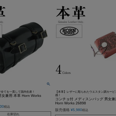
G-1 フライトジャケット
カーコート
ゴジラ－1.0神木隆之介さ
お買い物ガイド
レビュー投稿キャンペーン
DOWN / MOUTON ▶
GOODS ▶
SPECIAL COLLECTION ▶
A-2 フライトジャケット
ファラオコート
LIUGOO LEATHERS×VIBE
レザーケア/お手入れ方法
LINEお友だち特典
ゴジラ－1.0神木隆之介さんご
ダウンジャケット・コート
クッションカバー
MA-1 フライトジャケット
ランチコート
RSSサカキハラ公認-ロッ
申請
カスタマイズできるお店のご案内
20周年記念クーポン配布中
LIUGOO LEATHERS×VIBECA C
ムートンジャケット・コート
チェアパッド
M-65 フィールドジャケット
モッズコート
LIUGOO LEATHERS×56TA
無料
サイズ選びサポート
OUTLET
ANA WINGSパイロット訓練生
ティッシュカバー
M-51 モッズコート
トレンチコート
LIUGOO tokyo×オトコフク
宅で試着
再入荷案内/受注生産
レビュー総数20万件突破！
LIUGOO LEATHERS×THE 
ムートンラグ
N-1 デッキジャケット
スタンドカラーコート
ドラマ-24JAPAN 主演衣
荷
24時間365日-AIチャットサポート
ご購入後アンケートキャンペーン
バッグ・ポーチ
B-3 フライトジャケット
Pコート
ANA WINGSパイロット
ウォレット
N-3B フライトジャケット
LIUGOO LEATHERS×T
DOWN / MOUTON ▶
レザーケア用品
A-1 フライトジャケット
NEXT COMING SOON
で全てを一貫して国内生産！
【本革】レザーに彫られたウエスタン調カービ
兼用 本革 Horn Works
感！
コンチョ付 メディスンバッグ 男女兼
Horn Works 26898
800
税込
販売価格
¥
5,980
税込
在庫切れ