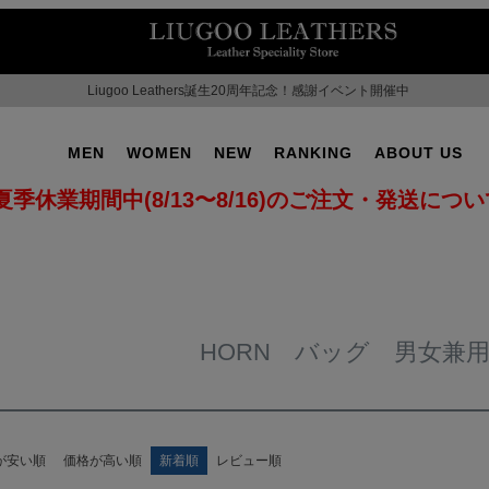
Liugoo Leathers誕生20周年記念！感謝イベント開催中
MEN
WOMEN
NEW
RANKING
ABOUT US
夏季休業期間中(8/13〜8/16)のご注文・発送につ
HORN バッグ 男女兼
が安い順
価格が高い順
新着順
レビュー順
OT No.2
SUPPORT ▶
CAMPAIGN ▶
ILITARY ▶
LEATHER COAT ▶
SPECIAL COLLECTIO