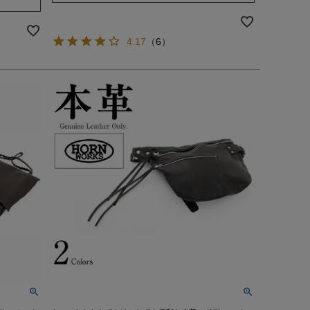
4.17
（
6
）