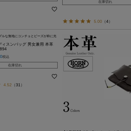
在庫切れ
5.00
（
4
）
ンプルな無地にコンチョとビーズが粋に光
ディスンバッグ 男女兼用 本革
6894
80
税込
在庫切れ
4.52
（
31
）