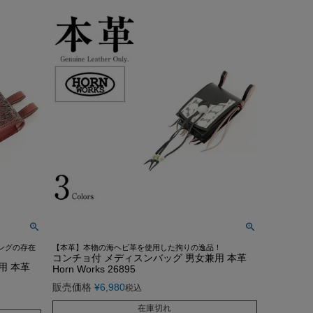
んご着用モデル
COLLABO
OEM/ODM-製造相談-
OUTLET・SALE ▶
LEATHER CARE ▶
CA Co.
MEDIA-映画/ドラマ/TV
卸販売のご案内
着用モデル
配布中のクーポン▶
OUTLET・SALE ▶
クンロールライダー-
INSTAGRAM
衣装協力
o.
レビュー投稿キャンペーン▶
配布中のクーポン▶
TTOO STUDIO
LINE
メディア取材
ユニフォーム
レビュー投稿キャンペーン▶
お買い物ガイド
DX
STAFF BLOG
FAQ・お問い合わせ
Hu米国進出記念
5つの安心サービス
装採用モデル
お買い物ガイド
YOUTUBE
ABOUT US
訓練生ユニフォーム
5つの安心サービス
DEALER -取り扱い店-
会社概要
HE Hu米国進出記念
ABOUT US
会社概要
会社概要
お知らせ
ングの存在
【本革】本物の海ヘビ革を使用した拘りの逸品！
コンチョ付 メディスンバッグ 男女兼用 本革
用 本革
Horn Works 26895
販売価格
¥
6,980
税込
在庫切れ