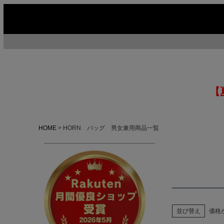
【
HOME
HORN バッグ 男女兼用商品一覧
並び替え
価格
今季イチオシ
HOT No.1
H
ABOUT US ▶
SERVICE ▶
MOTORCYCLE ▶
RUGGED CASUAL ▶
M