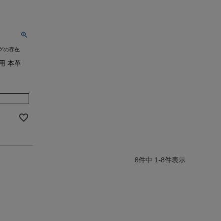
グの存在
用 本革
8
件中
1
-
8
件表示