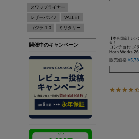
【本革/国産】シ
る！
コンチョ付 メ
Horn Works 2
販売価格
¥
5,7