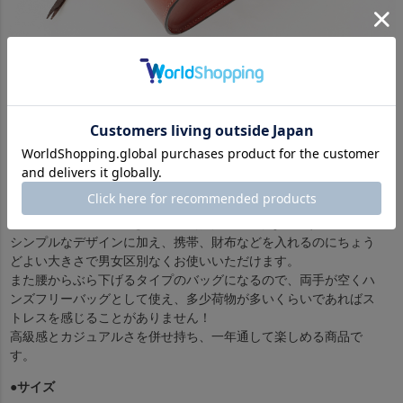
Craftman＆Designer's
PASSION POINTS
このバッグの特徴はなんといってもフロントに丁寧に彫られたウ
エスタン調のカービングでしょう！すごい存在感です！
さらにメディスンバッグの特徴に１つでもあるコンチョも「本
物」の5セントコインを使用しており、抜かりなしです！
シンプルなデザインに加え、携帯、財布などを入れるのにちょう
どよい大きさで男女区別なくお使いいただけます。
また腰からぶら下げるタイプのバッグになるので、両手が空くハ
ンズフリーバッグとして使え、多少荷物が多いくらいであればス
トレスを感じることがありません！
高級感とカジュアルさを併せ持ち、一年通して楽しめる商品で
す。
●サイズ