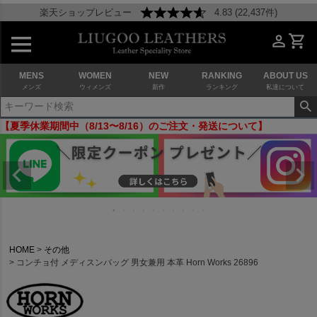
楽天ショップレビュー
4.83 (22,437件)
MENS
WOMEN
NEW
RANKING
ABOUT US
メンズ
ウィメンズ
新作
ランキング
私達について
【夏季休業期間中（8/13〜8/16）のご注文・発送について】
HOME
その他
コンチョ付 メディスンバッグ 男女兼用 本革 Horn Works 26896