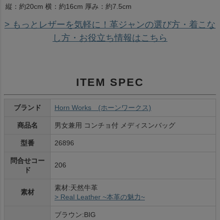
縦：約20cm 横：約16cm 厚み：約7.5cm
> もっとレザーを気軽に！革ジャンの選び方・着こな
し方・お役立ち情報はこちら
ITEM SPEC
ブランド
Horn Works (ホーンワークス)
商品名
男女兼用 コンチョ付 メディスンバッグ
型番
26896
問合せコー
206
ド
素材:天然牛革
素材
> Real Leather ~本革の魅力~
ブラウン:BIG