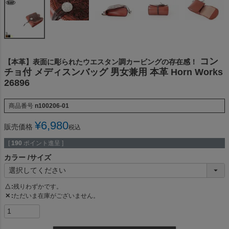
コン
【本革】表面に彫られたウエスタン調カービングの存在感！
チョ付 メディスンバッグ 男女兼用 本革 Horn Works
26896
商品番号
n100206-01
¥
6,980
販売価格
税込
[
190
ポイント進呈 ]
カラー
サイズ
△
残りわずかです。
✕
ただいま在庫がございません。