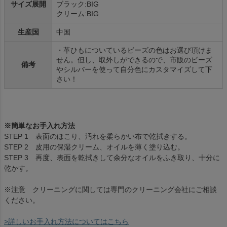
サイズ展開
ブラック:BIG
クリーム:BIG
生産国
中国
・革ひもについているビーズの色はお選び頂けま
せん。但し、取外しができるので、市販のビーズ
備考
やシルバーを使って自分色にカスタマイズして下
さい！
※簡単なお手入れ方法
STEP 1 表面のほこり、汚れを柔らかい布で乾拭きする。
STEP 2 皮用の保湿クリーム、オイルを薄く塗り込む。
STEP 3 再度、表面を乾拭きして余分なオイルをふき取り、十分に
乾かす。
※注意 クリーニングに関しては専門のクリーニング会社にご相談
ください。
>詳しいお手入れ方法についてはこちら