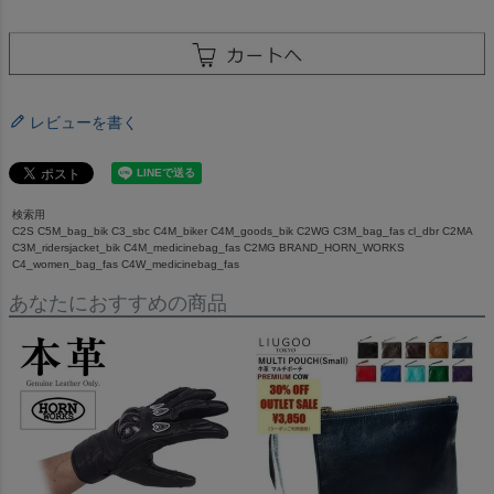
レビューを書く
検索用
C2S C5M_bag_bik C3_sbc C4M_biker C4M_goods_bik C2WG C3M_bag_fas cl_dbr C2MA
C3M_ridersjacket_bik C4M_medicinebag_fas C2MG BRAND_HORN_WORKS
C4_women_bag_fas C4W_medicinebag_fas
あなたにおすすめの商品