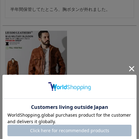
半年間保管してたところ、胸ボタンが外れました。
Liugoo Leathers 本革 フルベジ ビンテージ仕上げ M-65タイプ フ
ィールドジャケット メンズ リューグーレザーズ SFJ24B レザージ
ャケット 革ジャン 経年変化
購入者
投稿日
2025/05/06