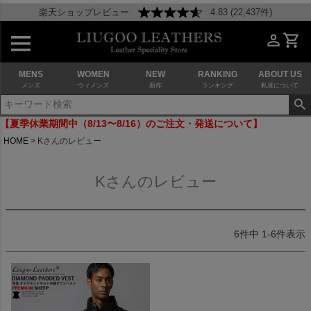
楽天ショップレビュー
4.83 (22,437件)
MENS
WOMEN
NEW
RANKING
ABOUT US
メンズ
ウィメンズ
新作
ランキング
私達について
【夏季休業期間中（8/13〜8/16）のご注文・発送について】
HOME
Kさんのレビュー
Kさんのレビュー
6
件中
1
-
6
件表示