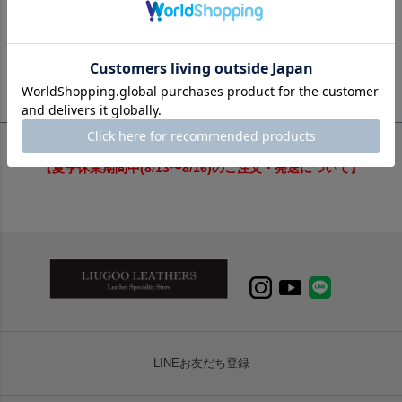
1
件中
1
-
1
件表示
【夏季休業期間中(8/13〜8/16)のご注文・発送について】
LINEお友だち登録