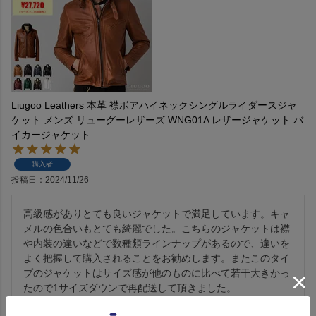
Liugoo Leathers 本革 襟ボアハイネックシングルライダースジャ
ケット メンズ リューグーレザーズ WNG01A レザージャケット バ
イカージャケット
購入者
投稿日
2024/11/26
高級感がありとても良いジャケットで満足しています。キャ
メルの色合いもとても綺麗でした。こちらのジャケットは襟
や内装の違いなどで数種類ラインナップがあるので、違いを
よく把握して購入されることをお勧めします。またこのタイ
プのジャケットはサイズ感が他のものに比べて若干大きかっ
たので1サイズダウンで再配送して頂きました。