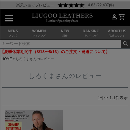
楽天ショップレビュー
4.83 (22,437件)
MENS
WOMEN
NEW
RANKING
ABOUT US
メンズ
ウィメンズ
新作
ランキング
私達について
【夏季休業期間中（8/13〜8/16）のご注文・発送について】
HOME
しろくまさんのレビュー
しろくまさんのレビュー
1
件中
1
-
1
件表示