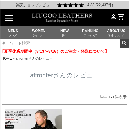
楽天ショップレビュー
4.83 (22,437件)
MENS
WOMEN
NEW
RANKING
ABOUT US
メンズ
ウィメンズ
新作
ランキング
私達について
【夏季休業期間中（8/13〜8/16）のご注文・発送について】
HOME
affronterさんのレビュー
affronterさんのレビュー
1
件中
1
-
1
件表示