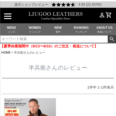
楽天ショップレビュー
4.83 (22,437件)
MENS
WOMEN
NEW
RANKING
ABOUT US
メンズ
ウィメンズ
新作
ランキング
私達について
【夏季休業期間中（8/13〜8/16）のご注文・発送について】
HOME
半兵衛さんのレビュー
半兵衛さんのレビュー
1
件中
1
-
1
件表示