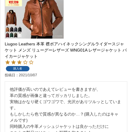
Liugoo Leathers 本革 襟ボアハイネックシングルライダースジャ
ケット メンズ リューグーレザーズ WNG01A レザージャケット バ
イカージャケット
購入者
投稿日
2021/10/07
他評価が高いのであえてレビューを書きますが、

革の質感が画像と違ってガッカリしました。

実物はかなり硬くゴワゴワで、光沢がありツルッとしていま
す。

もしかしたら色で質感が異なるのか…？(購入したのはキャ
メルです)

同時購入の牛革メッシュジャケットは良かっただけに
