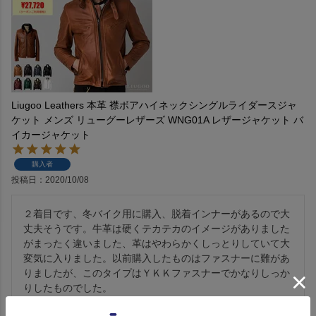
Liugoo Leathers 本革 襟ボアハイネックシングルライダースジャ
ケット メンズ リューグーレザーズ WNG01A レザージャケット バ
イカージャケット
購入者
投稿日
2020/10/08
２着目です、冬バイク用に購入、脱着インナーがあるので大
丈夫そうです。牛革は硬くテカテカのイメージがありました
がまったく違いました、革はやわらかくしっとりしていて大
変気に入りました。以前購入したものはファスナーに難があ
りましたが、このタイプはＹＫＫファスナーでかなりしっか
りしたものでした。