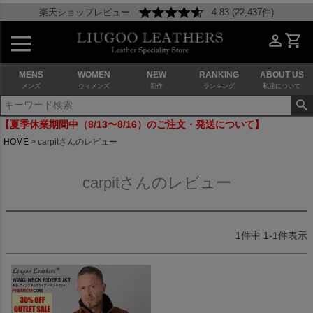
楽天ショップレビュー
4.83 (22,437件)
MENS
WOMEN
NEW
RANKING
ABOUT US
メンズ
ウィメンズ
新作
ランキング
私達について
【夏季休業期間中（8/13〜8/16）のご注文・発送について】
HOME
carpitさんのレビュー
carpitさんのレビュー
1
件中
1
-
1
件表示