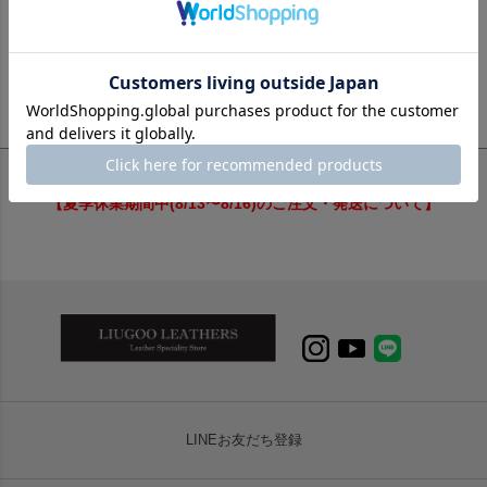
1
件中
1
-
1
件表示
【夏季休業期間中(8/13〜8/16)のご注文・発送について】
LINEお友だち登録