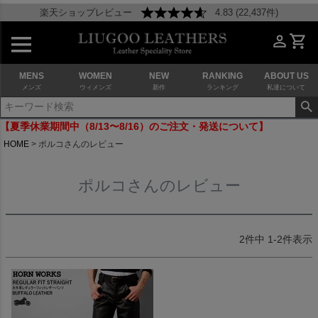
楽天ショップレビュー
4.83 (22,437件)
MENS
WOMEN
NEW
RANKING
ABOUT US
メンズ
ウィメンズ
新作
ランキング
私達について
【夏季休業期間中（8/13〜8/16）のご注文・発送について】
HOME
ポルコさんのレビュー
ポルコさんのレビュー
2
件中
1
-
2
件表示