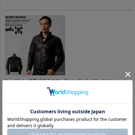
Horn Works 本革 プロテクター付シングルライダースジャケット
メンズ ホーンワークス 4792 レザージャケット バイカージャケッ
ト
購入者
投稿日
2020/05/11
おすすめサイズを購入。

身長170cm体重56kg通常Mサイズを着用。
