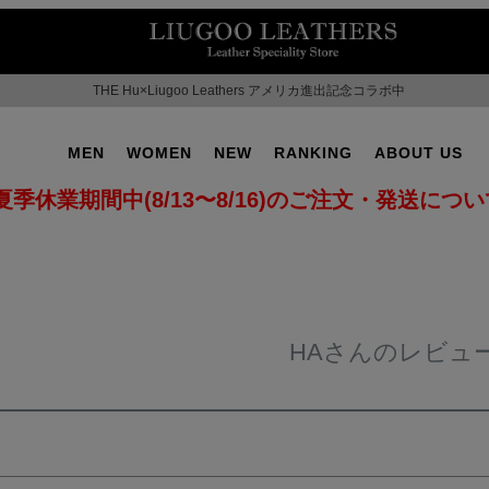
THE Hu×Liugoo Leathers アメリカ進出記念コラボ中
MEN
WOMEN
NEW
RANKING
ABOUT US
夏季休業期間中(8/13〜8/16)のご注文・発送につ
HAさんのレビュ
OT No.2
SUPPORT ▶
CAMPAIGN ▶
ILITARY ▶
LEATHER COAT ▶
SPECIAL COLLECTIO