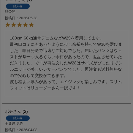
購入者
非公開
投稿日
2026/05/28
180cm 60kg通常デニムなどW29を着用してます。

最初口コミにもあったように少し余裕を持ってW30を選びま
した。即日発送で迅速なご対応でした。届いたパンツはウェ
ストが拳一つ入るぐらい余裕があったので、返品させていた
だきました。ですが再注文したW28はサイズがぴったりでシ
ルエットが美しいレザーパンツでした。再注文も送料無料な
ので安心して交換ができます。

皮も程よい厚みがあって、エイジングが楽しみです。スリム
フィットはリューグーさん一択です！
ポチ
2
購入者
千葉県
男性
投稿日
2026/04/08