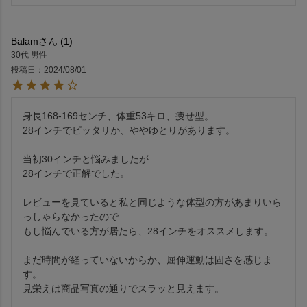
Balam
1
30代
男性
投稿日
2024/08/01
身長168-169センチ、体重53キロ、痩せ型。

28インチでピッタリか、ややゆとりがあります。

当初30インチと悩みましたが

28インチで正解でした。

レビューを見ていると私と同じような体型の方があまりいら
っしゃらなかったので

もし悩んでいる方が居たら、28インチをオススメします。

まだ時間が経っていないからか、屈伸運動は固さを感じま
す。

見栄えは商品写真の通りでスラッと見えます。
