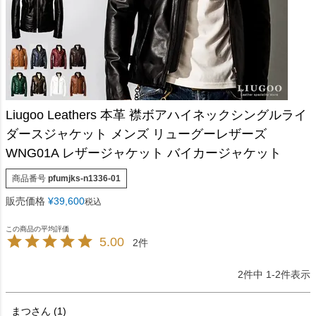
Liugoo Leathers 本革 襟ボアハイネックシングルライ
ダースジャケット メンズ リューグーレザーズ
WNG01A レザージャケット バイカージャケット
商品番号
pfumjks-n1336-01
販売価格
¥
39,600
税込
5.00
2
2
件中
1
-
2
件表示
まつ
1