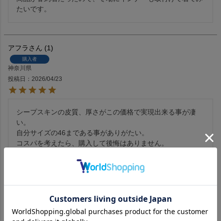
たいです。
アフラ
1
購入者
神奈川県
投稿日
2026/04/23
シープスキンの皮質、厚さがこの価格で実現出来る事が凄
い。

自分サイズの46まである事がありがたい。

コスパを考えたら、購入して後悔はありません。

ありがとうございました。
びっくん
1
購入者
山口県
50代
男性