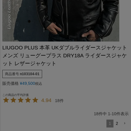
LIUGOO PLUS 本革 UKダブルライダースジャケット
メンズ リューグープラス DRY18A ライダースジャケ
ット レザージャケット
商品番号
n103104-01
販売価格
¥
49,500
税込
4.94
18
18
件中
1
-
10
件表示
1
2