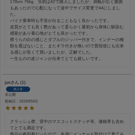
178cm 76kg　当初は42で購入しましたが、肩幅が広く腹囲
もあったので心配になって途中でサイズ変更で44にしまし
た。

バイク乗車時も手首が出ることもなく良かったです。

皮質がとても良く艶があって柔らかく最初から身体に馴染む
感覚があり着心地がとても良かったです。

襟うらの白の感じとダブルのジッパー付きで、インナーの種
類を選ばないこと、またギラ付きが無いので普段使にも出来
る感じが良くて買いましたが、正解でした。

一生ものの皮ジャンが出来てとても嬉しいです。
jun
1
購入者
非公開
投稿日
2026/05/02
クラッシュ襟、背中のマスコットステッチ等、価格帯も含め
てとても満足です。

商品が春到着だったので、冬場にインナーも取付けて着てみ