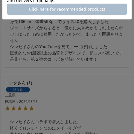
投稿日
2026/04/18
身長166cm　体重59Kg　でサイズ40を購入しました

ジャストサイズからすると、僅かに大きめかもしれませんが

少しゆったりめに着用したかったので、まったく問題ありま
せん

シンセイさんのYou Tubeを見て、一目ぼれしました

圧倒的なお値段以上の品質とデザインで、超コスパ高いです

ニック
1
購入者
三重県
投稿日
2026/03/23
シンセイさんコラボで購入しました。

軽くてロンジャンなのにタイトすぎず
