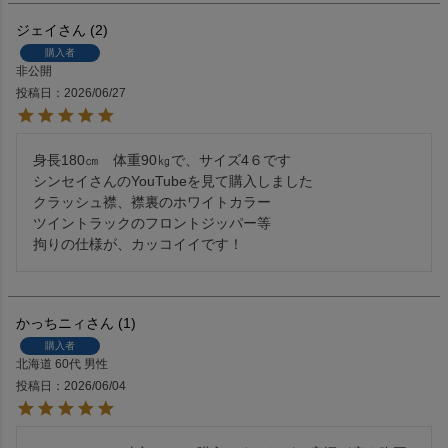
ジェイ
2
購入者
非公開
投稿日
2026/06/27
身長180㎝　体重90㎏で、サイズ4６です

シンセイさんのYouTubeを見て購入しました

クラッシュ襟、襟裏のホワイトカラー

ツイントラックのフロントジッパー等

拘りの仕様が、カッコイイです！
かっちニィ
1
購入者
北海道
60代
男性
投稿日
2026/06/04