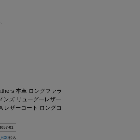
んご着用モデル
COLLABO
OEM/ODM-製造相談-
OUTLET・SALE ▶
LEATHER CARE ▶
CA Co.
MEDIA-映画/ドラマ/TV
卸販売のご案内
着用モデル
配布中のクーポン▶
OUTLET・SALE ▶
い。
クンロールライダー-
INSTAGRAM
衣装協力
o.
レビュー投稿キャンペーン▶
配布中のクーポン▶
TTOO STUDIO
LINE
メディア取材
ユニフォーム
レビュー投稿キャンペーン▶
お買い物ガイド
DX
STAFF BLOG
FAQ・お問い合わせ
Hu米国進出記念
5つの安心サービス
装採用モデル
お買い物ガイド
YOUTUBE
ABOUT US
訓練生ユニフォーム
5つの安心サービス
DEALER -取り扱い店-
会社概要
HE Hu米国進出記念
ABOUT US
会社概要
会社概要
お知らせ
Leathers 本革 ロングファラ
メンズ リューグーレザー
24A レザーコート ロングコ
3057-01
,600
税込