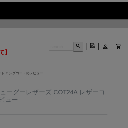
いて】
ザーコート ロングコートのレビュー
ズ リューグーレザーズ COT24A レザーコ
ビュー
INFORMATION ▶
CONTACT ▶
N ▶
LEATHER CARE ▶