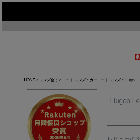
【
HOME
メンズ全て
コート メンズ
カーコート メンズ
Liugo
Liugo
今季イチオシ
HOT No.1
H
ABOUT US ▶
SERVICE ▶
レビューの
MOTORCYCLE ▶
RUGGED CASUAL ▶
M