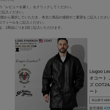
G-1 フライトジャケット
カーコート
ゴジラ－1.0神木隆之介さ
お買い物ガイド
レビュー投稿キャンペーン
DOWN / MOUTON ▶
GOODS ▶
の「レビューを書く」をクリックしてください。
SPECIAL COLLECTION ▶
ご記入ください。
A-2 フライトジャケット
ファラオコート
LIUGOO LEATHERS×VIBE
レザーケア/お手入れ方法
LINEお友だち特典
ゴジラ－1.0神木隆之介さんご
ダウンジャケット・コート
クッションカバー
段階から選択していただき、本文に商品の感想やご要望をご記入くださ
MA-1 フライトジャケット
ランチコート
RSSサカキハラ公認-ロッ
申請
カスタマイズできるお店のご案内
20周年記念クーポン配布中
LIUGOO LEATHERS×VIBECA C
ロフィールをご記入ください。
ムートンジャケット・コート
チェアパッド
M-65 フィールドジャケット
モッズコート
LIUGOO LEATHERS×56TA
は、1商品につき1回ご記入いただけます。
無料
サイズ選びサポート
OUTLET
ANA WINGSパイロット訓練生
ティッシュカバー
M-51 モッズコート
トレンチコート
LIUGOO tokyo×オトコフク
宅で試着
再入荷案内/受注生産
レビュー総数20万件突破！
LIUGOO LEATHERS×THE 
ムートンラグ
N-1 デッキジャケット
スタンドカラーコート
ドラマ-24JAPAN 主演衣
荷
24時間365日-AIチャットサポート
ご購入後アンケートキャンペーン
バッグ・ポーチ
B-3 フライトジャケット
Pコート
ANA WINGSパイロット
ウォレット
N-3B フライトジャケット
LIUGOO LEATHERS×T
DOWN / MOUTON ▶
レザーケア用品
A-1 フライトジャケット
NEXT COMING SOON
Liugoo 
オコート 
ズ COT
ート
商品番号
n10
販売価格
¥
39