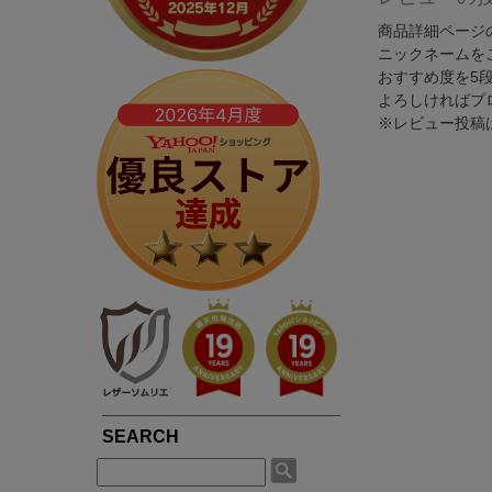
春夏専用ライダース
ブルゾン / ジャンパー
LIUGOOとは?
5つの安心サービス
TOWN WEAR ▶
MOTORCYCLE ▶
商品詳細ページ
ニックネームを
シングルライダース
ライダース
LIUGOOのミッション・ビジョン
永年品質保証制度
ライダース
シングルライダース
おすすめ度を5
ダブルライダース
パーカー / ジャージ
皮革衣料にこだわる理由
永年品質保証制度の
よろしければプ
ノーカラー
ダブルライダース
MCクラブベスト
Gジャン
※レビュー投稿
高品質・低価格を実現できている理由
3,980円以上で送料
パーカー / フード付き
レザーパンツ
レザーパンツ
スカジャン
品質・安全管理体制の構築
返品送料も無料！自
ブルゾン
LEATHER GOODS ▶
サスティナビリティ
SMART CASUAL ▶
平日14時まで当日出
レザーコート
レザーインテリア
テーラードジャケット
途上国生産を通じての社会貢献
レザーエプロン
ドレスシャツ / ベスト
著名人や大企業も認める品質の高さ
レザーベルト
楽天ショップレビュー4.83点の高評価