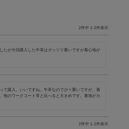
2
件中
1
-
2
件表示
したが今回購入した牛革はガッツリ重いですが着心地が
って購入。いいですね。牛革なので少々重いですが、着
、他のワークコート等と比べると大きめです。裏地がカ
2
件中
1
-
2
件表示