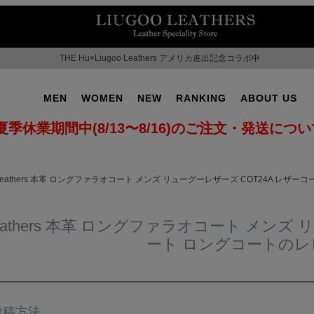
THE Hu×Liugoo Leathers アメリカ進出記念コラボ中
MEN
WOMEN
NEW
RANKING
ABOUT US
夏季休業期間中(8/13〜8/16)のご注文・発送につ
o Leathers 本革 ロングファラオコート メンズ リューグーレザーズ COT24A レ
o Leathers 本革 ロングファラオコート メン
ート ロングコートのレ
OT No.2
SUPPORT ▶
CAMPAIGN ▶
投稿方法
ILITARY ▶
LEATHER COAT ▶
SPECIAL COLLECTIO