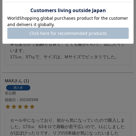
非公開
投稿日
2023/11/25
羽織ってみて、レザーコートなのに凄く軽くてびっくりしま
した。

革も柔らかで肌触りも良く、とても暖かいので、気に入って
います。

171㎝、57㎏で、サイズは、Mサイズでピッタリでした。
MAX
1
購入者
非公開
投稿日
2023/03/08
セール中になっており、前から気になっていたので購入しま
した。173㎝　63キロで肩幅が若干広いので、LLにしました
がほぼぴったりです。リブの3本線が気になったいました