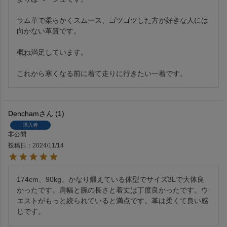
ラム革で柔らかくスムース、ゴツゴツした方が好きな人には
向かない革質です。

概ね満足しています。

これから寒くなる前に着て走りに行きたい一着です。
Dencham
1
購入者
非公開
投稿日
2024/11/14
174cm、90kg、かなり鍛えている体型でサイズ3Lで大体良
かったです。肩幅と腕の長さと着丈は丁度良かったです。ウ
エストがもっと絞られていると満点です。革は柔くて良い感
じです。