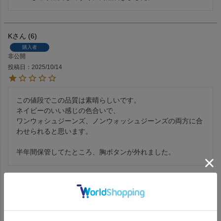
K
6
購入者
非公開
投稿日
2025/10/14
この値段でこの品質は素晴らしいです。

ネイビーのいい感じの色合いで、

ワンウォシュジーンズ、ノンウォッシュジーンズの両方に合
わせられると思います。

半年間保管してたところ、胸ボタンが外れました。
とっし
1
購入者
30代