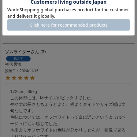
投稿日
2025/03/04
初めてのライダースジャケットにこちらを購入しました。体
にフィットする作りなのに着やすく、非常に満足しています
ソムライダー
3
購入者
40代
男性
投稿日
2024/11/16
172cm、65kg

この体型には、Mサイズがピッタリでした。

袖や丈の長さもちょうどよく、程よくタイトでサイズ感は文
句なしです。

色味については、オフホワイトって白に近いというよりはベ
ージュに近い感じでした。

本来よりオフホワイトの色味が分かりませんが、画像で見る
よりはベージュです。
