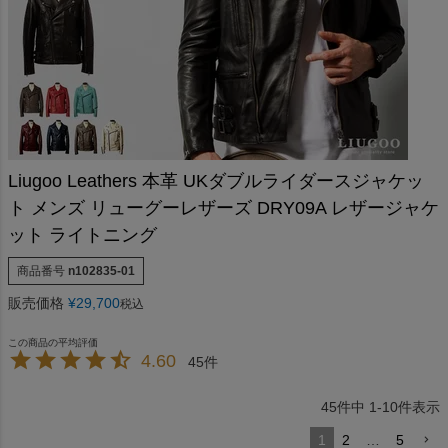
Liugoo Leathers 本革 UKダブルライダースジャケッ
ト メンズ リューグーレザーズ DRY09A レザージャケ
ット ライトニング
商品番号
n102835-01
販売価格
¥
29,700
税込
4.60
45
45
件中
1
-
10
件表示
1
2
…
5