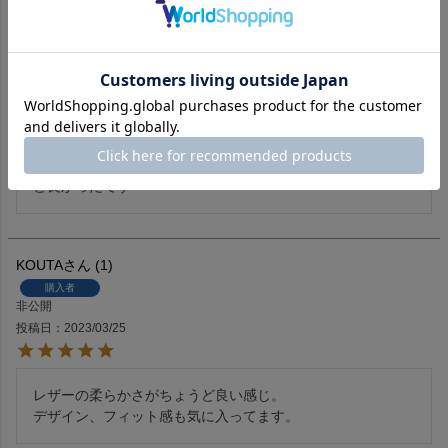
購入者
東京都
40代
男性
投稿日
2024/12/26
映える高級感のあるレッドの発色で大満足です！それがこの
お値段ですから嬉しい

私は183cm 90kgで肩幅が広く腕が長いのですが3Lでちょう
ど良かったです
KOUTA
1
購入者
非公開
投稿日
2023/03/25
レザーの柔らかさがちょうど良い感じ。
