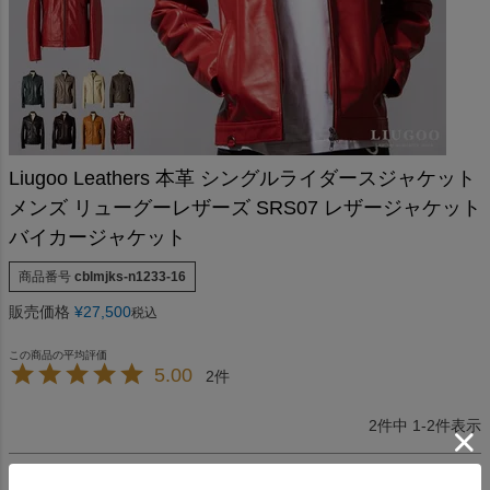
Liugoo Leathers 本革 シングルライダースジャケット
メンズ リューグーレザーズ SRS07 レザージャケット
バイカージャケット
商品番号
cblmjks-n1233-16
販売価格
¥
27,500
税込
5.00
2
2
件中
1
-
2
件表示
やまもとまさゆき
1