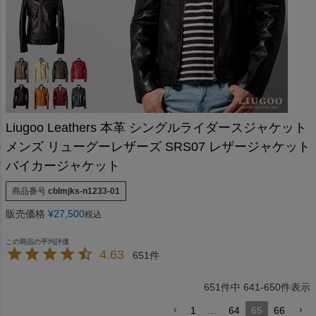
Liugoo Leathers 本革 シングルライダースジャケット
メンズ リューグーレザーズ SRS07 レザージャケット
バイカージャケット
商品番号
cblmjks-n1233-01
販売価格
¥
27,500
税込
4.63
651
651
件中
641
-
650
件表示
1
…
64
65
66