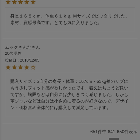
身長１６８ｃｍ、体重６１ｋｇ Ｍサイズでピッタリでした。
ムックさんだ
20代
男性
投稿日
2010/12/05
購入サイズ：S自分の身長・体重：167cm・63kg袖のリブに
もう少しフィット感が欲しかったです。着丈はちょうど良い
ですが、胸囲などは自分には少しきつく感じました。しかし
革ジャンなどは自分は小さめに着るのが好きなので、デザイ
ン・価格含め全体的には購入して満足しています。
651
件中
641
-
650
件表示