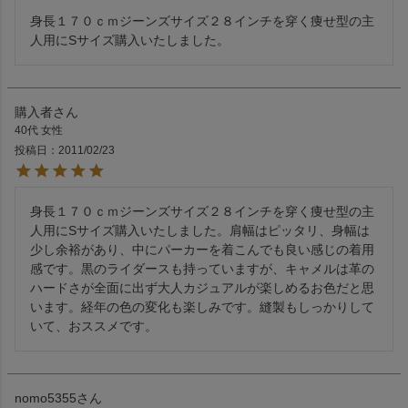
身長１７０ｃｍジーンズサイズ２８インチを穿く痩せ型の主
購入者
40代
女性
投稿日
2011/02/23
身長１７０ｃｍジーンズサイズ２８インチを穿く痩せ型の主
人用にSサイズ購入いたしました。肩幅はピッタリ、身幅は
少し余裕があり、中にパーカーを着こんでも良い感じの着用
感です。黒のライダースも持っていますが、キャメルは革の
ハードさが全面に出ず大人カジュアルが楽しめるお色だと思
います。経年の色の変化も楽しみです。縫製もしっかりして
nomo5355