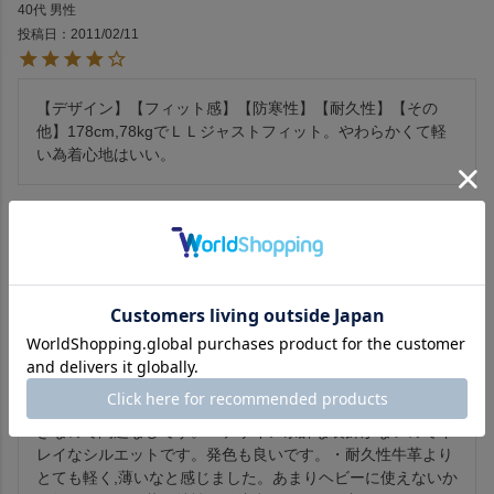
40代
男性
投稿日
2011/02/11
【デザイン】【フィット感】【防寒性】【耐久性】【その
他】178cm,78kgでＬＬジャストフィット。やわらかくて軽
い為着心地はいい。
Gore
20代
男性
投稿日
2011/01/12
・身長 171  体重 57 なで肩 猫背 です・サイズS を購入しま
した。・フィット感 少しキツめジッパーを完全に閉めると特
に胸,肩辺りが少しきつく感じました。ですがキツいほうが好
きなので問題なしです。・デザイン余計な装飾がないのでキ
レイなシルエットです。発色も良いです。・耐久性牛革より
とても軽く,薄いなと感じました。あまりヘビーに使えないか