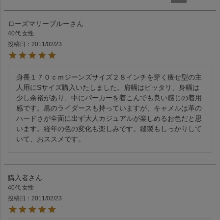
ローズマリーブルー
40代
女性
投稿日
2011/02/23
身長１７０ｃｍジーンズサイズ２８インチを穿く痩せ型の主
人用にSサイズ購入いたしました。肩幅はピッタリ、身幅は
少し余裕があり、中にパーカーを着こんでも良い感じの着用
感です。黒のライダースも持っていますが、キャメルは革の
ハードさが全面に出ず大人カジュアルが楽しめるお色だと思
います。経年の色の変化も楽しみです。縫製もしっかりして
いて、おススメです。
購入者
40代
女性
投稿日
2011/02/23