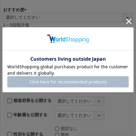
須
)
おすすめ度
(
必
1～5段階評価
須
)
レビュー本文
全角20～1000文字まで
(
必
須
)
プロフィール公開
チェックを入れると、都道府県、年齢層、性別が表示されます。
都道府県を公開する
年齢層を公開する
指定なし
性別を公開する
男性