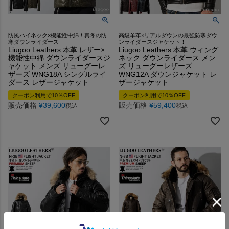
防風ハイネック×機能性中綿！真冬の防
高級羊革×リアルダウンの最強防寒ダウ
寒ダウンライダース
ンライダースジャケット！
Liugoo Leathers 本革 レザー×
Liugoo Leathers 本革 ウィング
機能性中綿 ダウンライダースジ
ネック ダウンライダース メン
ャケット メンズ リューグーレ
ズ リューグーレザーズ
ザーズ WNG18A シングルライ
WNG12A ダウンジャケット レ
ダース レザージャケット
ザージャケット
クーポン利用で10％OFF
クーポン利用で10％OFF
販売価格
¥
39,600
販売価格
¥
59,400
税込
税込