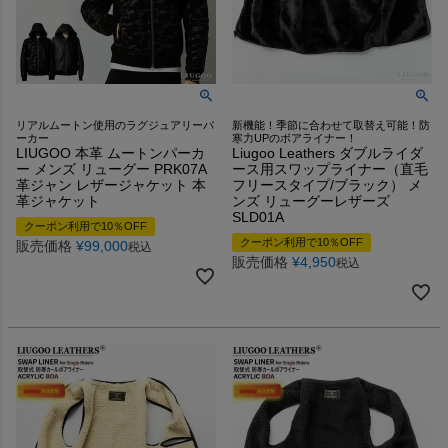
リアルムートン使用のラグジュアリーパ
新機能！季節に合わせて取替え可能！防
ーカー
寒力UPのボアライナー！
LIUGOO 本革 ムートンパーカ
Liugoo Leathers ダブルライダ
ー メンズ リューグー PRK07A
ース用スワップライナー（直毛
革ジャン レザージャケット 本
フリースタイプ/ブラック） メ
革ジャケット
ンズ リューグーレザーズ
SLD01A
クーポン利用で10％OFF
クーポン利用で10％OFF
販売価格
¥
99,000
税込
販売価格
¥
4,950
税込