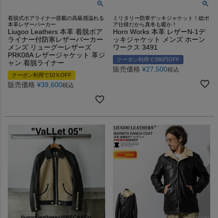
着脱式ボアライナー搭載の高級感溢れる
ミリタリー防寒デッキジャケット！総ボ
本革レザーパーカー
ア仕様だから真冬も暖か！
Liugoo Leathers 本革 着脱ボア
Horn Works 本革 レザーN-1デ
ライナー付防寒レザーパーカー
ッキジャケット メンズ ホーン
メンズ リューグーレザーズ
ワークス 3491
PRK08A レザージャケット 革ジ
クーポン利用で390円OFF
ャン 着脱ライナー
販売価格
¥
27,500
税込
クーポン利用で10％OFF
販売価格
¥
39,600
税込