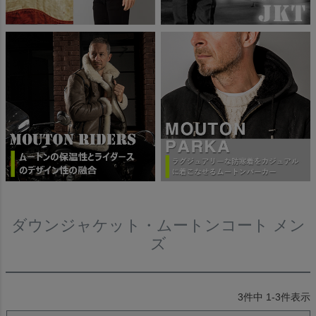
ダウンジャケット・ムートンコート メン
ズ
3
件中
1
-
3
件表示