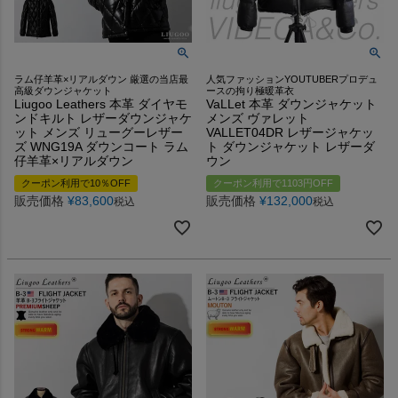
ラム仔羊革×リアルダウン 厳選の当店最
人気ファッションYOUTUBERプロデュ
高級ダウンジャケット
ースの拘り極暖革衣
Liugoo Leathers 本革 ダイヤモ
VaLLet 本革 ダウンジャケット
ンドキルト レザーダウンジャケ
メンズ ヴァレット
ット メンズ リューグーレザー
VALLET04DR レザージャケッ
ズ WNG19A ダウンコート ラム
ト ダウンジャケット レザーダ
仔羊革×リアルダウン
ウン
クーポン利用で10％OFF
クーポン利用で1103円OFF
販売価格
¥
83,600
販売価格
¥
132,000
税込
税込