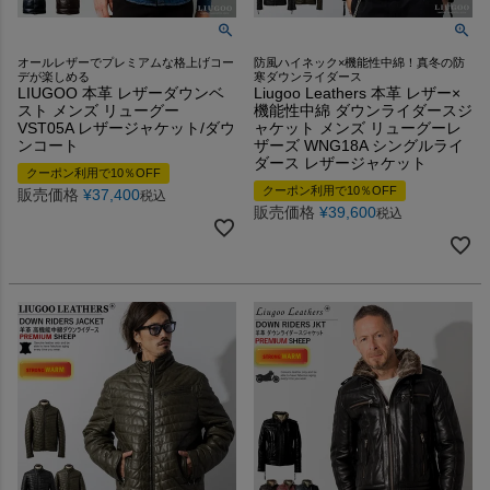
オールレザーでプレミアムな格上げコー
防風ハイネック×機能性中綿！真冬の防
デが楽しめる
寒ダウンライダース
LIUGOO 本革 レザーダウンベ
Liugoo Leathers 本革 レザー×
スト メンズ リューグー
機能性中綿 ダウンライダースジ
VST05A レザージャケット/ダウ
ャケット メンズ リューグーレ
ンコート
ザーズ WNG18A シングルライ
ダース レザージャケット
クーポン利用で10％OFF
クーポン利用で10％OFF
販売価格
¥
37,400
税込
販売価格
¥
39,600
税込