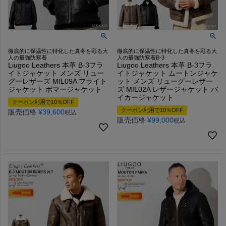
徹底的に保温性に特化した真冬を彩る大
徹底的に保温性に特化した真冬を彩る大
人の最強防寒着
人の最強防寒着B-3
Liugoo Leathers 本革 B-3フラ
Liugoo Leathers 本革 B-3フラ
イトジャケット メンズ リュー
イトジャケット ムートンジャケ
グーレザーズ MIL09A フライト
ット メンズ リューグーレザー
ジャケット ボマージャケット
ズ MIL02A レザージャケット バ
イカージャケット
クーポン利用で10％OFF
クーポン利用で10％OFF
販売価格
¥
39,600
税込
販売価格
¥
99,000
税込