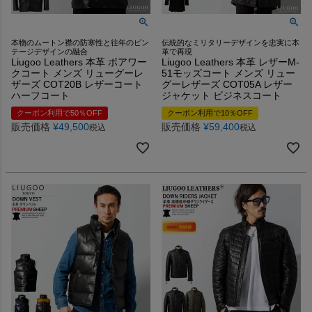
本物のムートン襟の防寒性と往年のビン
伝統的なミリタリーデザインを忠実に本
テージデザインの融合
革で再現
Liugoo Leathers 本革 ボアワー
Liugoo Leathers 本革 レザーM-
クコート メンズ リューグーレ
51モッズコート メンズ リュー
ザーズ COT20B レザーコート
グーレザーズ COT05A レザー
ハーフコート
ジャケット ビジネスコート
クーポン利用で50％OFF
クーポン利用で10％OFF
販売価格
¥
49,500
販売価格
¥
59,400
税込
税込