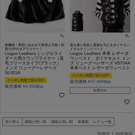
新機能！季節に合わせて取替え可能！防
着る者に色気と貫禄を与えるダイヤモン
寒力UPのボアライナー！
ドキルティングパッド
Liugoo Leathers シングルライ
Liugoo Leathers 本革 レザーダ
ダース用スワップライナー（直
ウンベスト ダイヤキルト メン
毛フリースタイプ/ブラック）
ズ リューグーレザーズ VST04A
メンズ リューグーレザーズ
本革ベスト レザーダウンベスト
SLS01A
クーポン利用で10％OFF
クーポン利用で10％OFF
販売価格
¥
37,400
税込
販売価格
¥
4,950
税込
在庫切れ
並び替え
価格が安い順
価格が高い順
新着順
レビュー順
26
件中
1
-
26
件表示