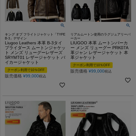
キング オブ フライトジャケット「TYPE
リアルムートン使用のラグジュアリーパ
B-3」デザイン
ーカー
Liugoo Leathers 本革 B-3タイ
LIUGOO 本革 ムートンパーカ
プライダース ムートンジャケッ
ー メンズ リューグー PRK07A
ト メンズ リューグーレザーズ
革ジャン レザージャケット 本
SRYMT01 レザージャケット バ
革ジャケット
イカージャケット
クーポン利用で10％OFF
クーポン利用で10％OFF
販売価格
¥
99,000
税込
販売価格
¥
99,000
税込