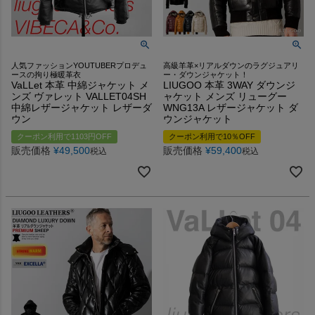
人気ファッションYOUTUBERプロデュ
高級羊革×リアルダウンのラグジュアリ
ースの拘り極暖革衣
ー・ダウンジャケット！
VaLLet 本革 中綿ジャケット メ
LIUGOO 本革 3WAY ダウンジ
ンズ ヴァレット VALLET04SH
ャケット メンズ リューグー
中綿レザージャケット レザーダ
WNG13A レザージャケット ダ
ウン
ウンジャケット
クーポン利用で1103円OFF
クーポン利用で10％OFF
販売価格
¥
49,500
販売価格
¥
59,400
税込
税込