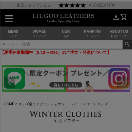
楽天ショップレビュー
4.83 (22,437件)
MENS
WOMEN
NEW
RANKING
ABOUT US
メンズ
ウィメンズ
新作
ランキング
私達について
【夏季休業期間中（8/13〜8/16）のご注文・発送について】
HOME
メンズ全て
ダウンジャケット・ムートンコート メンズ