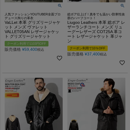
人気ファッションYOUTUBER全面プロ
総ボア仕上げ！真冬でも温かい防寒性抜
デュース拘りの革衣
群のハーフコート！
VaLLet 本革 グリズリージャケ
Liugoo Leathers 本革 総ボア レ
ット メンズ ヴァレット
ザーランチコート メンズ リュ
VALLET05AN レザージャケッ
ーグーレザーズ COT25A 革コ
ト グリズリージャケット
ート レザージャケット 革ジャ
ン
クーポン利用で1103円OFF
クーポン利用で10％OFF
販売価格
¥
59,400
税込
販売価格
¥
37,400
税込