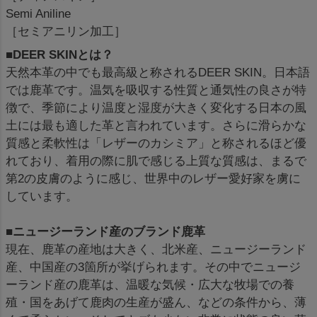
Semi Aniline
［セミアニリン加工］
■DEER SKINとは？
天然本革の中でも最高級と称されるDEER SKIN。日本語
では鹿革です。温気を吸収する性質と通気性の良さが特
徴で、季節により温度と湿度が大きく変化する日本の風
土には最も適した革と言われています。さらに滑らかな
質感と柔軟性は「レザーのカシミア」と称されるほど優
れており、着用の際に肌で感じる上質な質感は、まるで
第2の皮膚のように感じ、世界中のレザー愛好家を虜に
しています。
■ニュージーランド産のブランド鹿革
現在、鹿革の産地は大きく、北米産、ニュージーランド
産、中国産の3箇所が挙げられます。その中でニュージ
ーランド産の鹿革は、温暖な気候・広大な牧場での養
殖・国をあげて鹿肉の生産が盛ん、などの条件から、薄