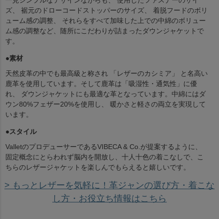
一見シンプルなデザインながらも、 使用したファスナーのサイ
ズ、 裾元のドローコードストッパーのサイズ、 着脱フードのボリ
ューム感の調整、 それらをすべて加味した上での中綿のボリュー
ム感の調整など、随所にこだわりが詰まったダウンジャケットで
す。
●素材
天然皮革の中でも最高級と称され 「レザーのカシミア」 と名高い
鹿革を使用しています。そして鹿革は「吸湿性・通気性」に優
れ、 ダウンジャケットにも最適な革となっています。中綿にはダ
ウン80%フェザー20%を使用し、 暖かさと軽さの両立を実現して
います。
●スタイル
ValletのプロデューサーであるVIBECA & Co.が提案するように、
固定概念にとらわれず脳内を開放し、十人十色の着こなしで、こ
ちらのレザージャケットを楽しんでもらえると嬉しいです。
> もっとレザーを気軽に！革ジャンの選び方・着こな
し方・お役立ち情報はこちら