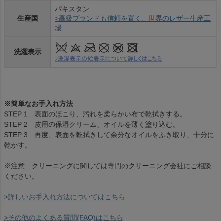
パキスタン
生産国
>高級ブランドも信頼を置く、世界のレザー生産工
場
洗濯表示
※簡単なお手入れ方法
STEP 1 表面のほこり、汚れを柔らかい布で乾拭きする。
STEP 2 皮用の保湿クリーム、オイルを薄く塗り込む。
STEP 3 再度、表面を乾拭きして余分なオイルをふき取り、十分に
乾かす。
※注意 クリーニングに関しては専門のクリーニング会社にご相談
ください。
>詳しいお手入れ方法についてはこちら
>その他のよくある質問(FAQ)はこちら