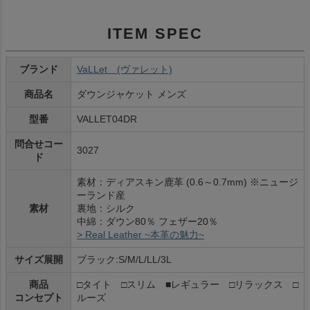
ITEM SPEC
ブランド
VaLLet (ヴァレット)
商品名
ダウンジャケット メンズ
型番
VALLET04DR
問合せコー
3027
ド
素材：ディアスキン鹿革 (0.6～0.7mm) ※ニュージ
ーランド産
素材
裏地：シルク
中綿：ダウン80％ フェザー20％
> Real Leather ~本革の魅力~
サイズ展開
ブラック:S/M/L/LL/3L
商品
□タイト □スリム ■レギュラー □リラックス □
コンセプト
ルーズ