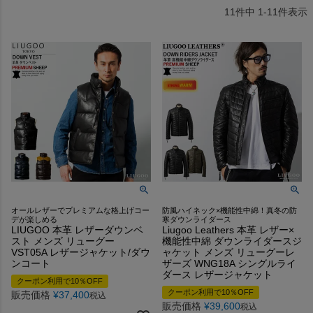
11
件中
1
-
11
件表示
オールレザーでプレミアムな格上げコー
防風ハイネック×機能性中綿！真冬の防
デが楽しめる
寒ダウンライダース
LIUGOO 本革 レザーダウンベ
Liugoo Leathers 本革 レザー×
スト メンズ リューグー
機能性中綿 ダウンライダースジ
VST05A レザージャケット/ダウ
ャケット メンズ リューグーレ
ンコート
ザーズ WNG18A シングルライ
ダース レザージャケット
クーポン利用で10％OFF
クーポン利用で10％OFF
販売価格
¥
37,400
税込
販売価格
¥
39,600
税込