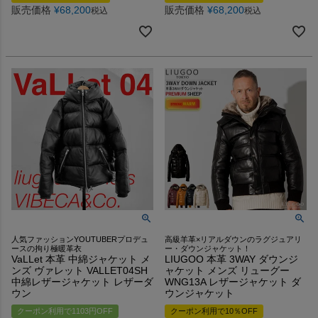
販売価格
¥
68,200
販売価格
¥
68,200
税込
税込
人気ファッションYOUTUBERプロデュ
高級羊革×リアルダウンのラグジュアリ
ースの拘り極暖革衣
ー・ダウンジャケット！
VaLLet 本革 中綿ジャケット メ
LIUGOO 本革 3WAY ダウンジ
ンズ ヴァレット VALLET04SH
ャケット メンズ リューグー
中綿レザージャケット レザーダ
WNG13A レザージャケット ダ
ウン
ウンジャケット
クーポン利用で1103円OFF
クーポン利用で10％OFF