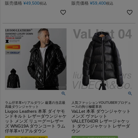
販売価格
¥
49,500
販売価格
¥
59,400
税込
税込
ラム仔羊革×リアルダウン 厳選の当店最
人気ファッションYOUTUBERプロデュ
高級ダウンジャケット
ースの拘り極暖革衣
Liugoo Leathers 本革 ダイヤモ
VaLLet 本革 ダウンジャケット
ンドキルト レザーダウンジャケ
メンズ ヴァレット
ット メンズ リューグーレザー
VALLET04DR レザージャケッ
ズ WNG19A ダウンコート ラム
ト ダウンジャケット レザーダ
仔羊革×リアルダウン
ウン