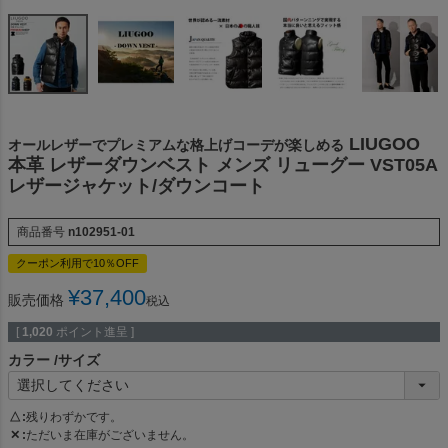
LIUGOO
オールレザーでプレミアムな格上げコーデが楽しめる
本革 レザーダウンベスト メンズ リューグー VST05A
レザージャケット/ダウンコート
商品番号
n102951-01
クーポン利用で10％OFF
¥
37,400
販売価格
税込
[
1,020
ポイント進呈 ]
カラー
サイズ
△
残りわずかです。
✕
ただいま在庫がございません。