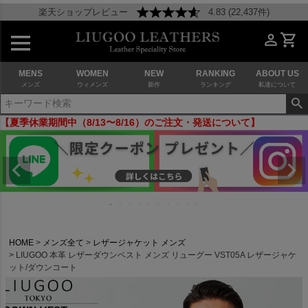
楽天ショップレビュー
4.83 (22,437件)
MENS
WOMEN
NEW
RANKING
ABOUT US
メンズ
ウィメンズ
新作
ランキング
私達について
【夏季休業期間中（8/13〜8/16）のご注文・発送について】
HOME
メンズ全て
レザージャケット メンズ
LIUGOO 本革 レザーダウンベスト メンズ リューグー VST05A レザージャケ
ット/ダウンコート