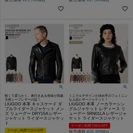
軽くて柔らかく、奥行きある色味が高級
ミニマルデザインが決め手のフェミニン
天然シープレザーの証！
な上品レザージャケット！
LIUGOO 本革 キャスケード ダ
LIUGOO 本革 ノーカラーシン
ブルライダースジャケット メン
グルジャケット レディース リ
ズ リューグー DRY15A レザー
ューグー SRN01LA レザージャ
ジャケット ライダースジャケッ
ケット ライダースジャケット
ト
クーポン利用で50％OFF
クーポン利用で10％OFF
販売価格
¥
25,300
税込