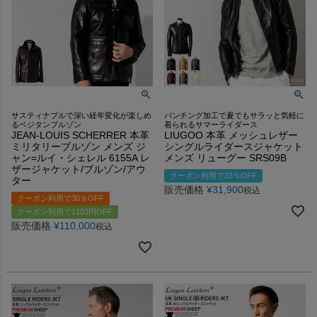
サスティナブルで深い経年変化が楽しめ
パンチング加工で夏でもサラッと気軽に
るベジタンブルゾン
着られるサマーライダース
JEAN-LOUIS SCHERRER 本革
LIUGOO 本革 メッシュレザー
ミリタリーブルゾン メンズ ジ
シングルライダースジャケット
ャン=ルイ・シェレル 6155A レ
メンズ リューグー SRS09B
ザージャケット/ブルゾン/アウ
クーポン利用で33％OFF
ター
販売価格
¥
31,900
税込
クーポン利用で30％OFF
クーポン利用で1103円OFF
販売価格
¥
110,000
税込