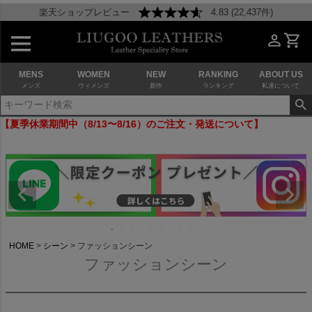
楽天ショップレビュー
4.83 (22,437件)
MENS
WOMEN
NEW
RANKING
ABOUT US
メンズ
ウィメンズ
新作
ランキング
私達について
【夏季休業期間中（8/13〜8/16）のご注文・発送について】
HOME
シーン
ファッションシーン
ファッションシーン