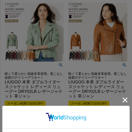
軽くて柔らかい高級本革使用。着こなし
軽くて柔らかい高級本革使用。着こなし
抜群のデイリーアウター！
抜群のデイリーアウター！
LIUGOO 本革 ダブルライダー
LIUGOO 本革 ダブルライダー
スジャケット レディース リュ
スジャケット レディース リュ
ーグー DRY02LB レザージャケ
ーグー DRY02LB レザージャケ
ット 革ジャン
ット 革ジャン
クーポン利用で10％OFF
クーポン利用で10％OFF
販売価格
¥
28,600
販売価格
¥
28,600
税込
税込