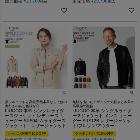
販売価格
¥
29,700
販売価格
¥
29,700
税込
税込
美シルエットと高級天然本革ならではの
無駄を省いたデザインの気軽さと本革の
奥行きのある色味が◎！
高級感の融合
LIUGOO 本革 シングルライダ
LIUGOO 本革 シングルライダ
ースジャケット レディース リ
ースジャケット メンズ リュー
ューグー SRS04LA ライダース
グー SRS12B レザージャケッ
ジャケット レザージャケット
ト/ブルゾン/アウター
クーポン利用で10％OFF
クーポン利用で10％OFF
販売価格
¥
29,700
販売価格
¥
27,500
税込
税込