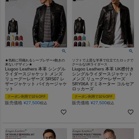
★気軽に羽織れるシープレザー×飽きの
ソフトで上質な羊革で仕立てたロックで
来ないデザイン★
クールなUKライダース
Liugoo Leathers 本革 シングル
Liugoo Leathers 本革 UK襟付き
ライダースジャケット メンズ
シングルライダースジャケット
リューグーレザーズ SRS07 レ
メンズ リューグーレザーズ
ザージャケット バイカージャケ
SRY06A ドミネーター コルセア
ット
ロッカーズ
クーポン利用で10％OFF
クーポン利用で10％OFF
販売価格
¥
27,500
販売価格
¥
27,500
税込
税込