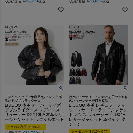
販売価格
¥
33,000
販売価格
¥
33,000
税込
税込
スタイルアップで華奢見え♪トレンド感
数々のアーティストの衣装を手掛ける有
溢れるダブルライダース
名パターンナー野口氏監修
LIUGOO 本革 オーバーサイズ
LIUGOO 本革 レギュラーフィ
ダブルライダース レディース
ットレザーテーラードジャケッ
リューグー DRY10LA 本革レザ
ト メンズ リューグー TLD04A
ージャケット ビッグシルエット
レザージャケット 革ジャン 皮
ジャン
クーポン利用で10％OFF
クーポン利用で10％OFF
販売価格
¥
29,700
税込