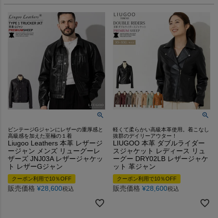
ビンテージGジャンにレザーの重厚感と
軽くて柔らかい高級本革使用。着こなし
高級感を加えた至極の１着
抜群のデイリーアウター！
Liugoo Leathers 本革 レザージ
LIUGOO 本革 ダブルライダー
ージャン メンズ リューグーレ
スジャケット レディース リュ
ザーズ JNJ03A レザージャケッ
ーグー DRY02LB レザージャケ
ト レザーGジャン
ット 革ジャン
クーポン利用で10％OFF
クーポン利用で10％OFF
販売価格
¥
28,600
販売価格
¥
28,600
税込
税込