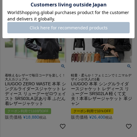
着映えるレザーで毎日コーデを楽しく！
軽量・柔らか！フェミニンでミニマルデ
大人カジュアル
ザインが大人の1着
LIUGOO ZERO WASTE 本革 シ
LIUGOO 本革 シングルライダ
ングルライダースジャケット レ
ースジャケット レディース リ
ディース リューグーゼロウェイ
ューグー SRS02LA 軽くて丈
スト SRS03LA 訳あり革 ふだん
夫！本革レザージャケット 革ジ
着レザージャケット
ャン
クーポン利用で1103円OFF
クーポン利用で10％OFF
販売価格
¥
18,880
販売価格
¥
26,400
税込
税込