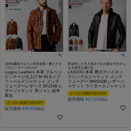
1930s復刻フルベジ羊革使用！艶とアタ
即完売した大人気モデルの遺伝子がさら
リのビンテージ仕上げ
なる進化を遂げる
Liugoo Leathers 本革 フルベジ
LIUGOO 本革 襟ボアハイネッ
ビンテージ仕上げ M-65タイプ
クシングルジャケット メンズ
フィールドジャケット メンズ
リューグー WNG02B レザージ
リューグーレザーズ SFJ24B レ
ャケット ライダースジャケット
ザージャケット 革ジャン 経年
クーポン利用で10％OFF
変化
販売価格
¥
27,500
税込
クーポン利用で10％OFF
販売価格
¥
39,600
税込