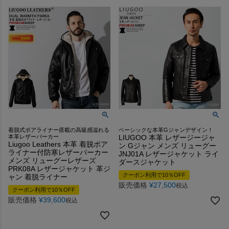
着脱式ボアライナー搭載の高級感溢れる
ベーシックな本革Gジャンデザイン！
本革レザーパーカー
LIUGOO 本革 レザージージャ
Liugoo Leathers 本革 着脱ボア
ン Gジャン メンズ リューグー
ライナー付防寒レザーパーカー
JNJ01A レザージャケット ライ
メンズ リューグーレザーズ
ダースジャケット
PRK08A レザージャケット 革ジ
クーポン利用で10％OFF
ャン 着脱ライナー
販売価格
¥
27,500
税込
クーポン利用で10％OFF
販売価格
¥
39,600
税込