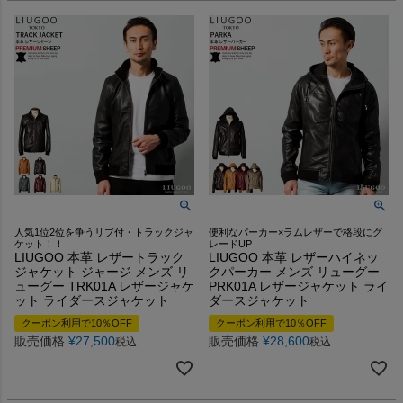
人気1位2位を争うリブ付・トラックジャ
便利なパーカー×ラムレザーで格段にグ
ケット！！
レードUP
LIUGOO 本革 レザートラック
LIUGOO 本革 レザーハイネッ
ジャケット ジャージ メンズ リ
クパーカー メンズ リューグー
ューグー TRK01A レザージャケ
PRK01A レザージャケット ライ
ット ライダースジャケット
ダースジャケット
クーポン利用で10％OFF
クーポン利用で10％OFF
販売価格
¥
27,500
販売価格
¥
28,600
税込
税込