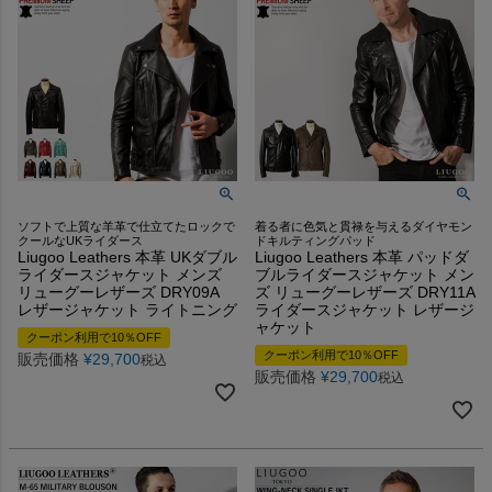
ソフトで上質な羊革で仕立てたロックで
着る者に色気と貫禄を与えるダイヤモン
クールなUKライダース
ドキルティングパッド
Liugoo Leathers 本革 UKダブル
Liugoo Leathers 本革 パッドダ
ライダースジャケット メンズ
ブルライダースジャケット メン
リューグーレザーズ DRY09A
ズ リューグーレザーズ DRY11A
レザージャケット ライトニング
ライダースジャケット レザージ
ャケット
クーポン利用で10％OFF
クーポン利用で10％OFF
販売価格
¥
29,700
税込
販売価格
¥
29,700
税込