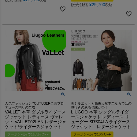
販売価格
¥
29,700
税込
人気ファッションYOUTUBER全面プロ
美シルエットと高級天然本革ならではの
デュース拘りの革衣
奥行きのある色味が◎！
VALLET 本革 ダブルライダース
LIUGOO 本革 シングルライダ
ジャケット レディース ヴァレ
ースジャケット レディース リ
ット VALLET02LAN レザージャ
ューグー SRS04LA ライダース
ケット/ライダースジャケット
ジャケット レザージャケット
クーポン利用で1103円OFF
クーポン利用で10％OFF