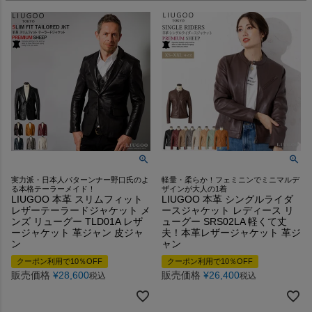
実力派・日本人パターンナー野口氏のよ
軽量・柔らか！フェミニンでミニマルデ
る本格テーラーメイド！
ザインが大人の1着
LIUGOO 本革 スリムフィット
LIUGOO 本革 シングルライダ
レザーテーラードジャケット メ
ースジャケット レディース リ
ンズ リューグー TLD01A レザ
ューグー SRS02LA 軽くて丈
ージャケット 革ジャン 皮ジャ
夫！本革レザージャケット 革ジ
ン
ャン
クーポン利用で10％OFF
クーポン利用で10％OFF
販売価格
¥
28,600
販売価格
¥
26,400
税込
税込