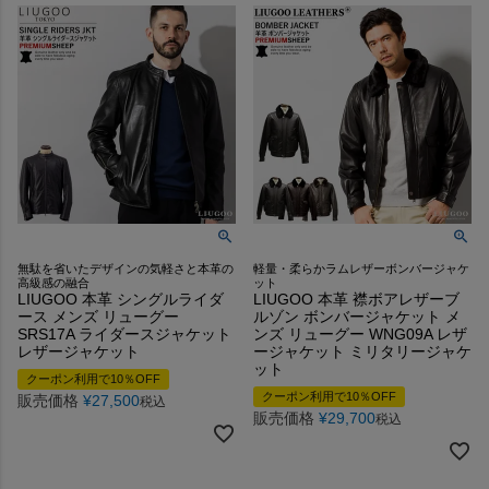
無駄を省いたデザインの気軽さと本革の
軽量・柔らかラムレザーボンバージャケ
高級感の融合
ット
LIUGOO 本革 シングルライダ
LIUGOO 本革 襟ボアレザーブ
ース メンズ リューグー
ルゾン ボンバージャケット メ
SRS17A ライダースジャケット
ンズ リューグー WNG09A レザ
レザージャケット
ージャケット ミリタリージャケ
ット
クーポン利用で10％OFF
クーポン利用で10％OFF
販売価格
¥
27,500
税込
販売価格
¥
29,700
税込