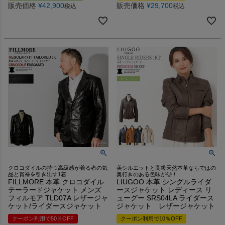
販売価格
¥
42,900
販売価格
¥
29,700
税込
税込
クロコダイルの持つ高級感が着る者の気
美シルエットと高級天然本革ならではの
品と貫禄を引き出す1着
奥行きのある色味が◎！
FILLMORE 本革 クロコダイル
LIUGOO 本革 シングルライダ
テーラードジャケット メンズ
ースジャケット レディース リ
フィルモア TLD07A レザージャ
ューグー SRS04LA ライダース
ケット/ライダースジャケット
ジャケット レザージャケット
クーポン利用で50％OFF
クーポン利用で10％OFF