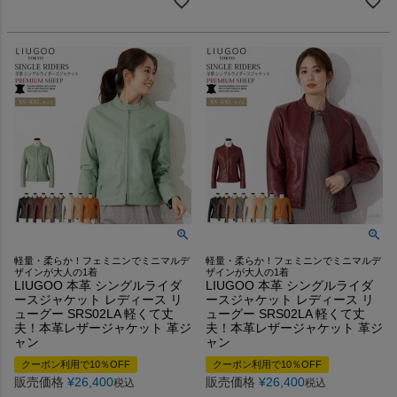
軽量・柔らか！フェミニンでミニマルデ
軽量・柔らか！フェミニンでミニマルデ
ザインが大人の1着
ザインが大人の1着
LIUGOO 本革 シングルライダ
LIUGOO 本革 シングルライダ
ースジャケット レディース リ
ースジャケット レディース リ
ューグー SRS02LA 軽くて丈
ューグー SRS02LA 軽くて丈
夫！本革レザージャケット 革ジ
夫！本革レザージャケット 革ジ
ャン
ャン
クーポン利用で10％OFF
クーポン利用で10％OFF
販売価格
¥
26,400
販売価格
¥
26,400
税込
税込