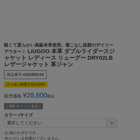
軽くて柔らかい高級本革使用。着こなし抜群のデイリー
LIUGOO 本革 ダブルライダースジ
アウター！
ャケット レディース リューグー DRY02LB
レザージャケット 革ジャン
商品番号
n102950-04
クーポン利用で10％OFF
¥
28,600
販売価格
税込
[
780
ポイント進呈 ]
カラー
サイズ
△
残りわずかです。
✕
ただいま在庫がございません。