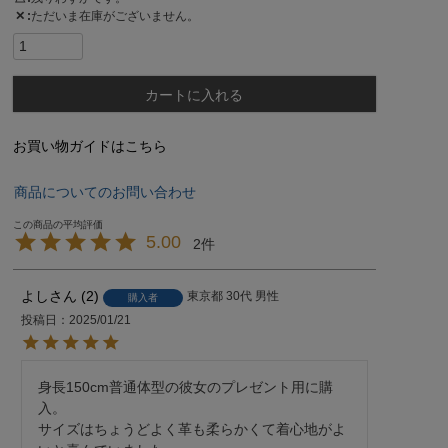
✕
ただいま在庫がございません。
カートに入れる
お買い物ガイドはこちら
商品についてのお問い合わせ
5.00
2
よし
2
東京都
30代
男性
購入者
投稿日
2025/01/21
身長150cm普通体型の彼女のプレゼント用に購
入。

サイズはちょうどよく革も柔らかくて着心地がよ