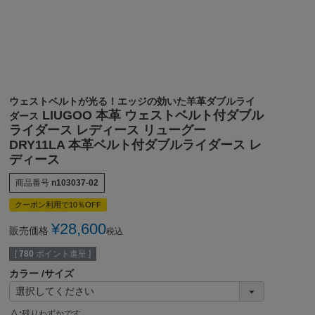
ウェストベルトが光る！エッジの効いた羊革ダブルライ
LIUGOO 本革 ウェストベルト付ダブル
ダース
ライダース レディース リューグー
DRY11LA 本革ベルト付ダブルライダース レ
ディース
商品番号
n103037-02
クーポン利用で10％OFF
¥
28,600
販売価格
税込
[
780
ポイント進呈 ]
カラー
サイズ
△
残りわずかです。