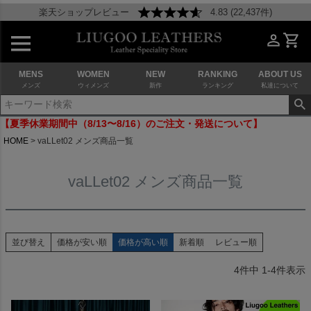
楽天ショップレビュー
4.83 (22,437件)
MENS
WOMEN
NEW
RANKING
ABOUT US
メンズ
ウィメンズ
新作
ランキング
私達について
【夏季休業期間中（8/13〜8/16）のご注文・発送について】
HOME
vaLLet02 メンズ商品一覧
vaLLet02 メンズ商品一覧
並び替え
価格が安い順
価格が高い順
新着順
レビュー順
4
件中
1
-
4
件表示