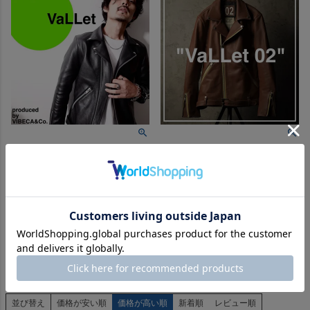
人気ファッションYOUTUBER全面プロ
人気ファッションYOUTUBER全面プロ
デュース拘りの革衣
デュース拘りの革衣
VALLET 本革 ダブルライダース
VALLET 本革 ダブルライダース
ジャケット メンズ ヴァレット
ジャケット メンズ ヴァレット
VALLET02AN レザージャケッ
VALLET02AN レザージャケッ
ト/ライダースジャケット
ト/ライダースジャケット
クーポン利用で1103円OFF
クーポン利用で1103円OFF
販売価格
¥
49,500
販売価格
¥
49,500
税込
税込
並び替え
価格が安い順
価格が高い順
新着順
レビュー順