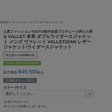
ET02AN レザージャケット/ライダースジャケット
人気ファッションYOUTUBER全面プロデュース拘りの革
VALLET 本革 ダブルライダースジャケッ
衣
ト メンズ ヴァレット VALLET02AN レザー
ジャケット/ライダースジャケット
商品番号
n102982-01
クーポン利用で1103円OFF
¥
49,500
販売価格
税込
[
1,350
ポイント進呈 ]
カラー
サイズ
△
残りわずかです。
✕
ただいま在庫がございません。