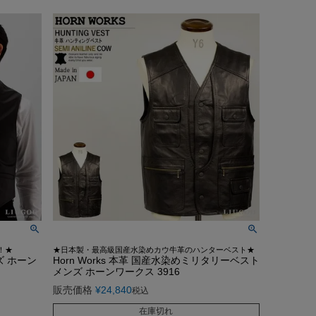
んご着用モデル
COLLABO
OEM/ODM-製造相談-
OUTLET・SALE ▶
LEATHER CARE ▶
CA Co.
MEDIA-映画/ドラマ/TV
卸販売のご案内
着用モデル
配布中のクーポン▶
OUTLET・SALE ▶
クンロールライダー-
INSTAGRAM
衣装協力
o.
レビュー投稿キャンペーン▶
配布中のクーポン▶
TTOO STUDIO
LINE
メディア取材
ユニフォーム
レビュー投稿キャンペーン▶
お買い物ガイド
DX
STAFF BLOG
FAQ・お問い合わせ
Hu米国進出記念
5つの安心サービス
装採用モデル
お買い物ガイド
YOUTUBE
ABOUT US
訓練生ユニフォーム
5つの安心サービス
DEALER -取り扱い店-
会社概要
HE Hu米国進出記念
ABOUT US
会社概要
会社概要
お知らせ
！★
★日本製・最高級国産水染めカウ牛革のハンターベスト★
ンズ ホーン
Horn Works 本革 国産水染めミリタリーベスト
メンズ ホーンワークス 3916
販売価格
¥
24,840
税込
在庫切れ