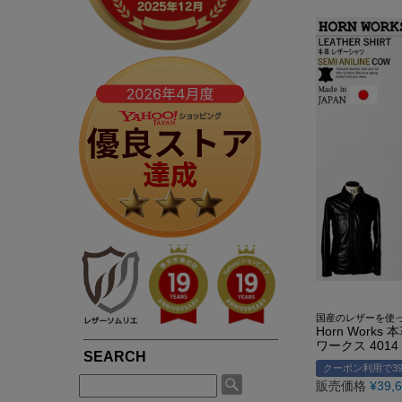
春夏専用ライダース
ブルゾン / ジャンパー
LIUGOOとは?
5つの安心サービス
TOWN WEAR ▶
MOTORCYCLE ▶
シングルライダース
ライダース
LIUGOOのミッション・ビジョン
永年品質保証制度
ライダース
シングルライダース
ダブルライダース
パーカー / ジャージ
皮革衣料にこだわる理由
永年品質保証制度の
ノーカラー
ダブルライダース
MCクラブベスト
Gジャン
高品質・低価格を実現できている理由
3,980円以上で送料
パーカー / フード付き
レザーパンツ
レザーパンツ
スカジャン
品質・安全管理体制の構築
返品送料も無料！自
ブルゾン
LEATHER GOODS ▶
サスティナビリティ
SMART CASUAL ▶
平日14時まで当日出
レザーコート
レザーインテリア
テーラードジャケット
途上国生産を通じての社会貢献
レザーエプロン
ドレスシャツ / ベスト
著名人や大企業も認める品質の高さ
レザーベルト
楽天ショップレビュー4.83点の高評価
国産のレザーを使
Horn Work
ワークス 4014
クーポン利用で39
販売価格
¥
39,