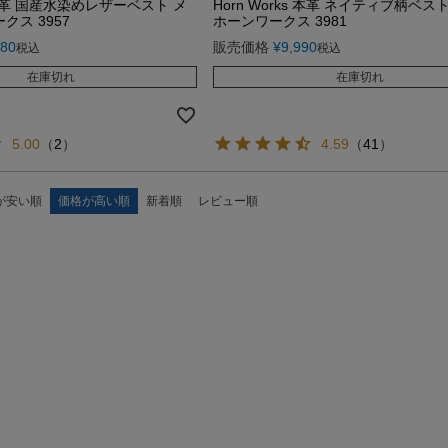
s 本革 国産水染めレザーベスト メ
Horn Works 本革 ネイティブ柄ベス
クス 3957
ホーンワークス 3981
980
販売価格
¥
9,990
税込
税込
在庫切れ
在庫切れ
5.00
（
2
）
4.59
（
41
）
が安い順
価格が高い順
新着順
レビュー順