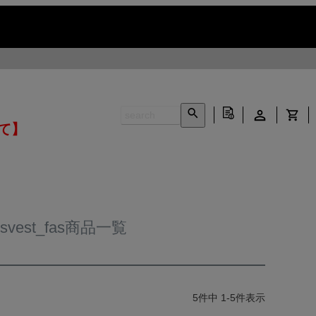
いて】
tsvest_fas商品一覧
5
件中
1
-
5
件表示
INFORMATION ▶
CONTACT ▶
N ▶
LEATHER CARE ▶