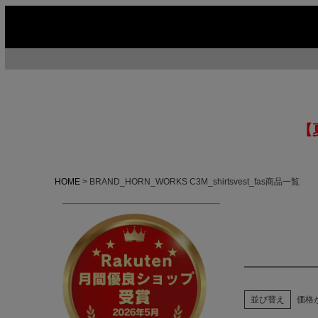
【
HOME
BRAND_HORN_WORKS C3M_shirtsvest_fas商品一覧
並び替え
価格
今季イチオシ
HOT No.1
H
ABOUT US ▶
SERVICE ▶
MOTORCYCLE ▶
RUGGED CASUAL ▶
M