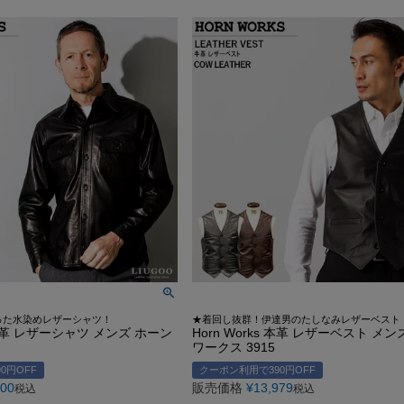
G-1 フライトジャケット
カーコート
ゴジラ－1.0神木隆之介さ
お買い物ガイド
レビュー投稿キャンペーン
DOWN / MOUTON ▶
GOODS ▶
SPECIAL COLLECTION ▶
A-2 フライトジャケット
ファラオコート
LIUGOO LEATHERS×VIBE
レザーケア/お手入れ方法
LINEお友だち特典
ゴジラ－1.0神木隆之介さんご
ダウンジャケット・コート
クッションカバー
MA-1 フライトジャケット
ランチコート
RSSサカキハラ公認-ロッ
申請
カスタマイズできるお店のご案内
20周年記念クーポン配布中
LIUGOO LEATHERS×VIBECA C
ムートンジャケット・コート
チェアパッド
M-65 フィールドジャケット
モッズコート
LIUGOO LEATHERS×56TA
無料
サイズ選びサポート
OUTLET
ANA WINGSパイロット訓練生
ティッシュカバー
M-51 モッズコート
トレンチコート
LIUGOO tokyo×オトコフク
宅で試着
再入荷案内/受注生産
レビュー総数20万件突破！
LIUGOO LEATHERS×THE 
ムートンラグ
N-1 デッキジャケット
スタンドカラーコート
ドラマ-24JAPAN 主演衣
荷
24時間365日-AIチャットサポート
ご購入後アンケートキャンペーン
バッグ・ポーチ
B-3 フライトジャケット
Pコート
ANA WINGSパイロット
ウォレット
N-3B フライトジャケット
LIUGOO LEATHERS×T
DOWN / MOUTON ▶
レザーケア用品
A-1 フライトジャケット
NEXT COMING SOON
った水染めレザーシャツ！
★着回し抜群！伊達男のたしなみレザーベスト
s 本革 レザーシャツ メンズ ホーン
Horn Works 本革 レザーベスト メ
ワークス 3915
0円OFF
クーポン利用で390円OFF
600
販売価格
¥
13,979
税込
税込