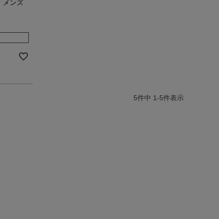
ト メンズ
5
件中
1
-
5
件表示