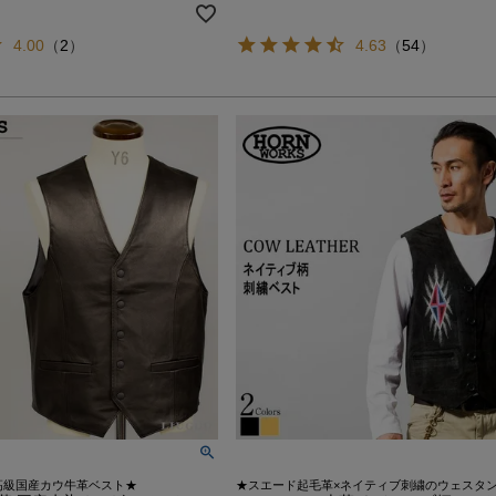
4.00
（
2
）
4.63
（
54
）
高級国産カウ牛革ベスト★
★スエード起毛革×ネイティブ刺繍のウェスタ