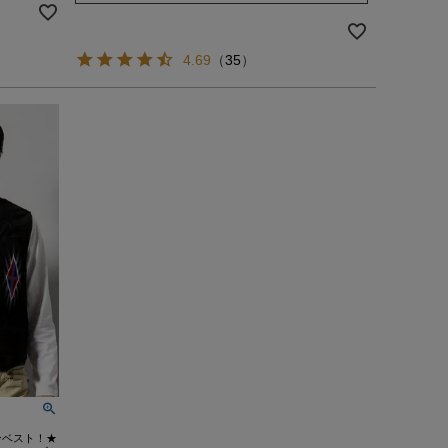
4.69
（
35
）
ンベスト！★