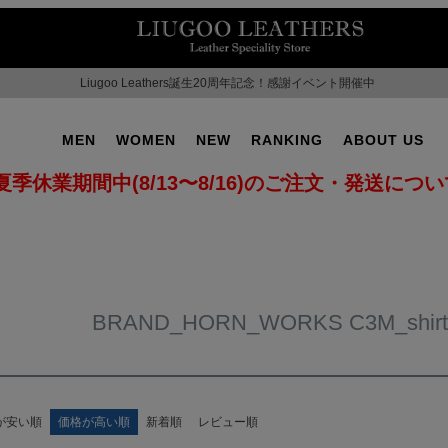
Liugoo Leathers誕生20周年記念！感謝イベント開催中
MEN
WOMEN
NEW
RANKING
ABOUT US
夏季休業期間中(8/13〜8/16)のご注文・発送につ
BRAND_HORN_WORKS C3M_shir
が安い順
価格が高い順
新着順
レビュー順
OT No.2
SUPPORT ▶
CAMPAIGN ▶
ILITARY ▶
LEATHER COAT ▶
SPECIAL COLLECTIO