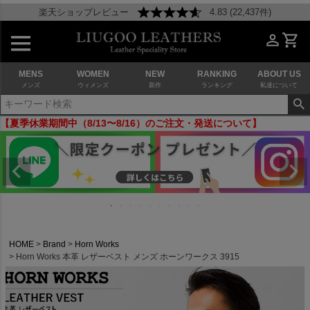
楽天ショップレビュー
4.83 (22,437件)
MENS
WOMEN
NEW
RANKING
ABOUT US
メンズ
ウィメンズ
新作
ランキング
私達について
【夏季休業期間中（8/13〜8/16）のご注文・発送について】
HOME
Brand
Horn Works
Horn Works 本革 レザーベスト メンズ ホーンワークス 3915