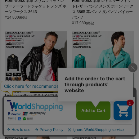
Horn Works 本革 スリムフィットレ
Horn Works 本革 レギュラーフィッ
ザーテーラードジャケット メンズ ホ
トレザーパンツ メンズ ホーンワーク
ーンワークス 3643
ス 3865 革パンツ 皮パンツ バイカー
¥
24,800
パンツ
(税込)
¥
17,980
(税込)
Liugoo Leathers 本革 UKダブルライ
Liugoo Leathers 本革 UKダブルライ
ダースジャケット 着脱ライナー付 メ
ダースジャケット 着脱ライナー付 メ
ンズ リューグーレザーズ DRY02A レ
ンズ リューグーレザーズ DRY02A レ
ザージャケット 革ジャン 着脱ライナ
ザージャケット 革ジャン 着脱ライナ
ー
ー
¥
37,400
¥
37,400
(税込)
(税込)