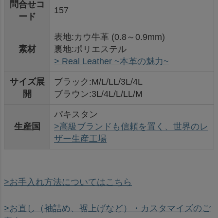
問合せコ
157
ード
表地:カウ牛革 (0.8～0.9mm)
素材
裏地:ポリエステル
> Real Leather ~本革の魅力~
サイズ展
ブラック:M/L/LL/3L/4L
開
ブラウン:3L/4L/L/LL/M
パキスタン
生産国
>高級ブランドも信頼を置く、世界のレ
ザー生産工場
>お手入れ方法についてはこちら
>お直し（袖詰め、裾上げなど）・カスタマイズのご