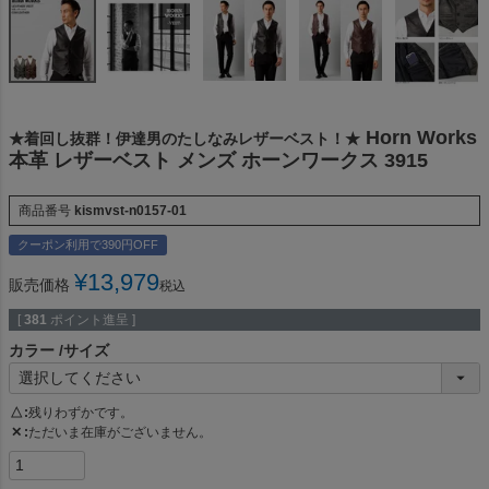
Horn Works
★着回し抜群！伊達男のたしなみレザーベスト！★
本革 レザーベスト メンズ ホーンワークス 3915
商品番号
kismvst-n0157-01
クーポン利用で390円OFF
¥
13,979
販売価格
税込
[
381
ポイント進呈 ]
カラー
サイズ
△
残りわずかです。
✕
ただいま在庫がございません。