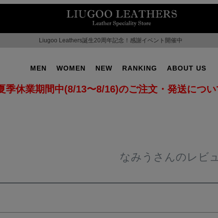
Liugoo Leathers誕生20周年記念！感謝イベント開催中
MEN
WOMEN
NEW
RANKING
ABOUT US
夏季休業期間中(8/13〜8/16)のご注文・発送につ
なみうさんのレビ
OT No.2
SUPPORT ▶
CAMPAIGN ▶
ILITARY ▶
LEATHER COAT ▶
SPECIAL COLLECTIO