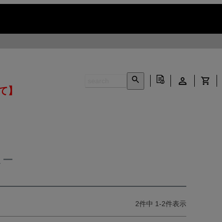
いて】
ュー
2
件中
1
-
2
件表示
INFORMATION ▶
CONTACT ▶
N ▶
LEATHER CARE ▶