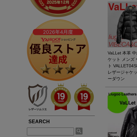
春夏専用ライダース
ブルゾン / ジャンパー
LIUGOOとは?
5つの安心サービス
TOWN WEAR ▶
MOTORCYCLE ▶
シングルライダース
ライダース
LIUGOOのミッション・ビジョン
永年品質保証制度
ライダース
シングルライダース
ダブルライダース
パーカー / ジャージ
皮革衣料にこだわる理由
永年品質保証制度の
ノーカラー
ダブルライダース
MCクラブベスト
Gジャン
高品質・低価格を実現できている理由
3,980円以上で送料
パーカー / フード付き
レザーパンツ
レザーパンツ
スカジャン
品質・安全管理体制の構築
返品送料も無料！自
ブルゾン
VaLLet 本革
LEATHER GOODS ▶
サスティナビリティ
SMART CASUAL ▶
平日14時まで当日出
レザーコート
ケット メンズ
レザーインテリア
テーラードジャケット
途上国生産を通じての社会貢献
ト VALLET04
レザーエプロン
ドレスシャツ / ベスト
レザージャケッ
著名人や大企業も認める品質の高さ
ーダウン
レザーベルト
楽天ショップレビュー4.83点の高評価