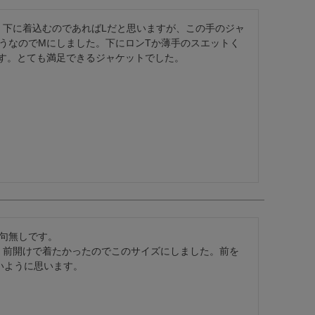
んご着用モデル
COLLABO
OEM/ODM-製造相談-
OUTLET・SALE ▶
LEATHER CARE ▶
した。下に着込むのであればLだと思いますが、この手のジャ
CA Co.
MEDIA-映画/ドラマ/TV
卸販売のご案内
着用モデル
うなのでMにしました。下にロンTか薄手のスエットく
配布中のクーポン▶
OUTLET・SALE ▶
クンロールライダー-
す。とても満足できるジャケットでした。
INSTAGRAM
衣装協力
o.
レビュー投稿キャンペーン▶
配布中のクーポン▶
TTOO STUDIO
LINE
メディア取材
ユニフォーム
レビュー投稿キャンペーン▶
お買い物ガイド
DX
STAFF BLOG
FAQ・お問い合わせ
Hu米国進出記念
5つの安心サービス
装採用モデル
お買い物ガイド
YOUTUBE
ABOUT US
訓練生ユニフォーム
5つの安心サービス
DEALER -取り扱い店-
会社概要
HE Hu米国進出記念
ABOUT US
会社概要
会社概要
お知らせ
句無しです。

ました。前開けで着たかったのでこのサイズにしました。前を
いように思います。