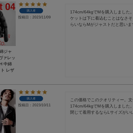
G-1 フライトジャケット
カーコート
ゴジラ－1.0神木隆之介さ
お買い物ガイド
レビュー投稿キャンペーン
DOWN / MOUTON ▶
GOODS ▶
SPECIAL COLLECTION ▶
購入者
174cm/64kgでMを購入しま
A-2 フライトジャケット
ファラオコート
LIUGOO LEATHERS×VIBE
レザーケア/お手入れ方法
LINEお友だち特典
ゴジラ－1.0神木隆之介さんご
投稿日
2023/11/09
ダウンジャケット・コート
クッションカバー
ケットは下に着込むことはなさそ
MA-1 フライトジャケット
ランチコート
RSSサカキハラ公認-ロッ
らいならMがジャストだと思いま
申請
カスタマイズできるお店のご案内
20周年記念クーポン配布中
LIUGOO LEATHERS×VIBECA C
ムートンジャケット・コート
チェアパッド
M-65 フィールドジャケット
モッズコート
LIUGOO LEATHERS×56TA
無料
サイズ選びサポート
OUTLET
ANA WINGSパイロット訓練生
ティッシュカバー
M-51 モッズコート
トレンチコート
LIUGOO tokyo×オトコフク
宅で試着
再入荷案内/受注生産
レビュー総数20万件突破！
LIUGOO LEATHERS×THE 
ムートンラグ
 中綿ジャ
N-1 デッキジャケット
スタンドカラーコート
ドラマ-24JAPAN 主演衣
荷
24時間365日-AIチャットサポート
ご購入後アンケートキャンペーン
バッグ・ポーチ
 ヴァレッ
B-3 フライトジャケット
Pコート
ANA WINGSパイロット
ウォレット
SH 中綿
N-3B フライトジャケット
LIUGOO LEATHERS×T
ト レザ
DOWN / MOUTON ▶
レザーケア用品
A-1 フライトジャケット
NEXT COMING SOON
購入者
この価格でこのクオリティー。文
投稿日
2023/10/11
174cm/64kgでMを購入し
閉じて着用するならLサイズがい