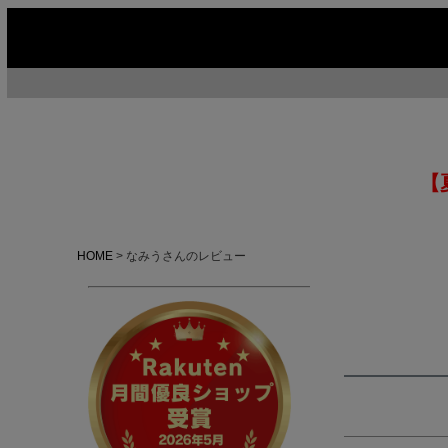
【
HOME
なみうさんのレビュー
今季イチオシ
HOT No.1
H
ABOUT US ▶
SERVICE ▶
MOTORCYCLE ▶
RUGGED CASUAL ▶
M