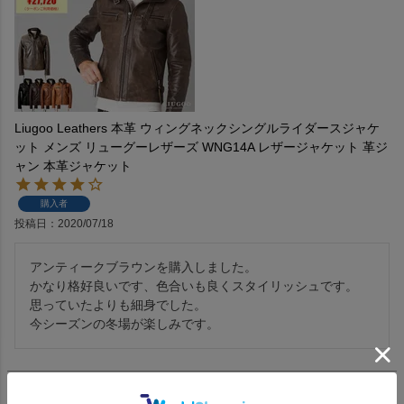
Liugoo Leathers 本革 ウィングネックシングルライダースジャケ
ット メンズ リューグーレザーズ WNG14A レザージャケット 革ジ
ャン 本革ジャケット
購入者
投稿日
2020/07/18
アンティークブラウンを購入しました。

かなり格好良いです、色合いも良くスタイリッシュです。

思っていたよりも細身でした。

今シーズンの冬場が楽しみです。