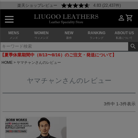
楽天ショップレビュー
4.83 (22,437件)
MENS
WOMEN
NEW
RANKING
ABOUT US
メンズ
ウィメンズ
新作
ランキング
私達について
【夏季休業期間中（8/13〜8/16）のご注文・発送について】
HOME
ヤマチャンさんのレビュー
ヤマチャンさんのレビュー
3
件中
1
-
3
件表示