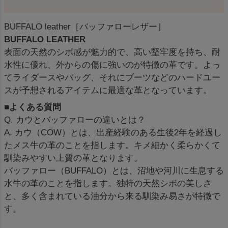
BUFFALO leather［バッファローレザー］
BUFFALO LEATHER
表面の天然のシボ感が魅力的で、高い堅牢度を持ち、耐
水性に優れ、外からの傷に強いのが特徴の革です。よっ
てライダースやバッグ、それにブーツなどのハードユー
スが予想されるアイテムに最適な革となっています。
■よくある質問
Q. カウとバッファローの違いとは？
A. カウ（COW）とは、出産経験のある生後2年を経過し
たメス牛の革のことを指します。キメ細かく柔らかくて
馴染みやすい上質の革となります。
バッファロー（BUFFALO）とは、沼地や河川に生息する
水牛の革のことを指します。独特の天然シボの美しさ
と、多く含まれている油分から来る馴染み易さが特徴で
す。