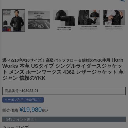
Horn
選べる10色×10サイズ！高級バッファロー＆信頼のYKK使用
Works 本革 USタイプ シングルライダースジャケッ
ト メンズ ホーンワークス 4362 レザージャケット 革
ジャン 信頼のYKK
商品番号
n103083-01
クーポン利用で390円OFF
¥
19,980
販売価格
税込
[
545
ポイント進呈 ]
カラー
サイズ