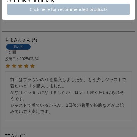
購入時クーポンが利用でき、価格もかなり割り引かれまし
た。

とても満足度の高い一着です。
やまさん
6
購入者
非公開
投稿日
2025/03/24
前回はブラウンの3Lを購入しましたが、もう少しジャストで
着たいとLLを購入しました。

かなりピッタリになりましたが、ロンT１枚くらいはきれそ
うです。

ジャストで着ているからか、2日位の着用で蛇腹などが出始
めていて大満足です。
TT
1