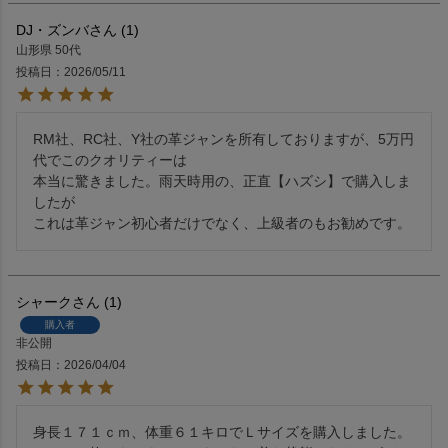
DJ・ズンバ
1
山形県
50代
投稿日
2026/05/11
RM社、RC社、Y社の革ジャンを所有しておりますが、5万円
代でこのクオリティーは

本当に驚きました。雨天時用の、正直【ハズシ】で購入しま
したが

これは革ジャン初心者だけでなく、上級者のもお勧めです。
シャーク
1
購入者
非公開
投稿日
2026/04/04
身長１７１ｃｍ、体重６１キロでＬサイズを購入しました。