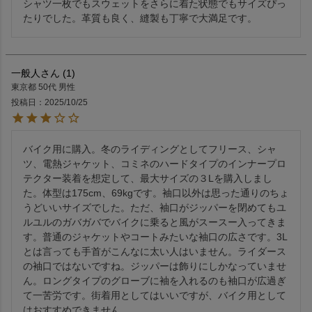
シャツ一枚でもスウェットをさらに着た状態でもサイズぴっ
たりでした。革質も良く、縫製も丁寧で大満足です。
一般人
1
東京都
50代
男性
投稿日
2025/10/25
バイク用に購入。冬のライディングとしてフリース、シャ
ツ、電熱ジャケット、コミネのハードタイプのインナープロ
テクター装着を想定して、最大サイズの３Lを購入しまし
た。体型は175cm、69kgです。袖口以外は思った通りのちょ
うどいいサイズでした。ただ、袖口がジッパーを閉めてもユ
ルユルのガバガバでバイクに乗ると風がスースー入ってきま
す。普通のジャケットやコートみたいな袖口の広さです。3L
とは言っても手首がこんなに太い人はいません。ライダース
の袖口ではないですね。ジッパーは飾りにしかなっていませ
ん。ロングタイプのグローブに袖を入れるのも袖口が広過ぎ
て一苦労です。街着用としてはいいですが、バイク用として