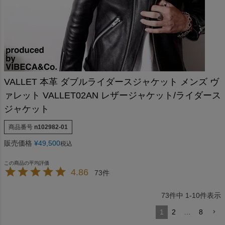
VALLET 本革 ダブルライダースジャケット メンズ ヴ
ァレット VALLET02AN レザージャケット/ライダース
ジャケット
商品番号
n102982-01
販売価格
¥
49,500
税込
4.86
73
73
件中
1
-
10
件表示
1
2
…
8