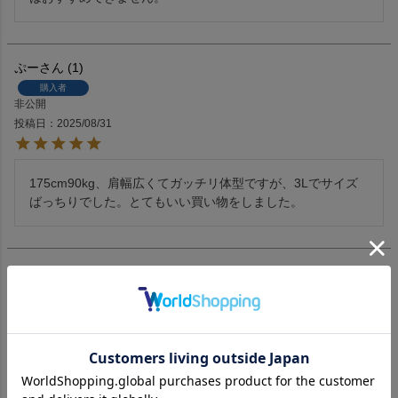
ぷー
1
購入者
非公開
投稿日
2025/08/31
175cm90kg、肩幅広くてガッチリ体型ですが、3Lでサイズ
ばっちりでした。とてもいい買い物をしました。
RO
1
購入者
非公開
投稿日
2025/04/13
３LとLLを注文し、試着したうえでLLを購入しました。
