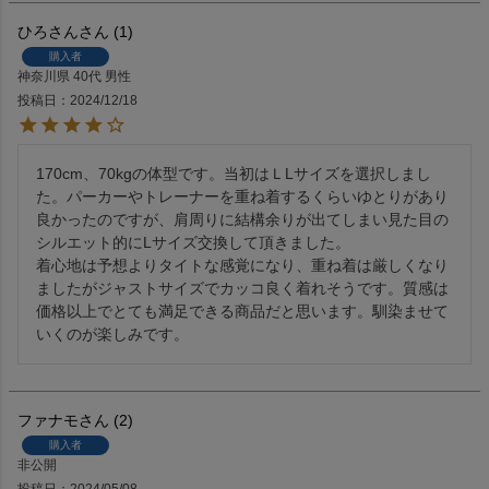
ひろさん
1
購入者
神奈川県
40代
男性
投稿日
2024/12/18
170cm、70kgの体型です。当初はＬLサイズを選択しまし
た。パーカーやトレーナーを重ね着するくらいゆとりがあり
良かったのですが、肩周りに結構余りが出てしまい見た目の
シルエット的にLサイズ交換して頂きました。

着心地は予想よりタイトな感覚になり、重ね着は厳しくなり
ましたがジャストサイズでカッコ良く着れそうです。質感は
価格以上でとても満足できる商品だと思います。馴染ませて
いくのが楽しみです。
ファナモ
2
購入者
非公開
投稿日
2024/05/08