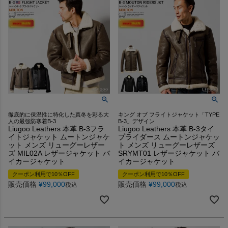
徹底的に保温性に特化した真冬を彩る大
キング オブ フライトジャケット「TYPE
人の最強防寒着B-3
B-3」デザイン
Liugoo Leathers 本革 B-3フラ
Liugoo Leathers 本革 B-3タイ
イトジャケット ムートンジャケ
プライダース ムートンジャケッ
ット メンズ リューグーレザー
ト メンズ リューグーレザーズ
ズ MIL02A レザージャケット バ
SRYMT01 レザージャケット バ
イカージャケット
イカージャケット
クーポン利用で10％OFF
クーポン利用で10％OFF
販売価格
¥
99,000
販売価格
¥
99,000
税込
税込