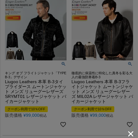
キング オブ フライトジャケット「TYPE
徹底的に保温性に特化した真冬を彩る大
B-3」デザイン
人の最強防寒着B-3
Liugoo Leathers 本革 B-3タイ
Liugoo Leathers 本革 B-3フラ
プライダース ムートンジャケッ
イトジャケット ムートンジャケ
ト メンズ リューグーレザーズ
ット メンズ リューグーレザー
SRYMT01 レザージャケット バ
ズ MIL02A レザージャケット バ
イカージャケット
イカージャケット
クーポン利用で10％OFF
クーポン利用で10％OFF
販売価格
¥
99,000
販売価格
¥
99,000
税込
税込