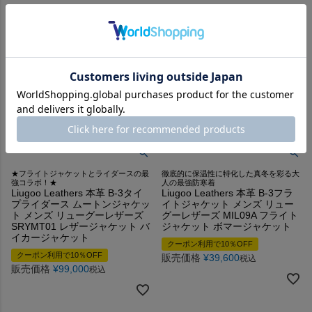
★フライトジャケットとライダースの最
徹底的に保温性に特化した真冬を彩る大
強コラボ！★
人の最強防寒着
Liugoo Leathers 本革 B-3タイ
Liugoo Leathers 本革 B-3フラ
プライダース ムートンジャケッ
イトジャケット メンズ リュー
ト メンズ リューグーレザーズ
グーレザーズ MIL09A フライト
SRYMT01 レザージャケット バ
ジャケット ボマージャケット
イカージャケット
クーポン利用で10％OFF
クーポン利用で10％OFF
販売価格
¥
39,600
税込
販売価格
¥
99,000
税込