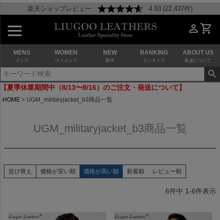
楽天ショップレビュー
4.83 (22,437件)
MENS
WOMEN
NEW
RANKING
ABOUT US
メンズ
ウィメンズ
新作
ランキング
私達について
【夏季休業期間中（8/13〜8/16）のご注文・発送について】
HOME
UGM_militaryjacket_b3商品一覧
UGM_militaryjacket_b3商品一覧
並び替え
価格が安い順
価格が高い順
新着順
レビュー順
6
件中
1
-
6
件表示