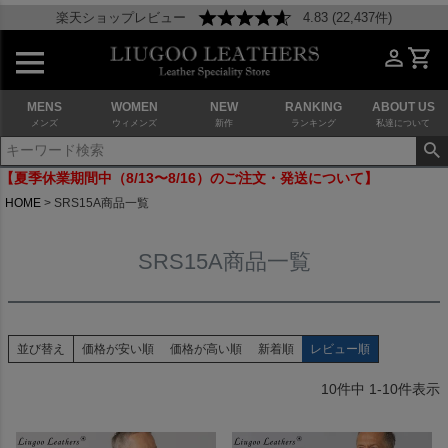
楽天ショップレビュー
4.83 (22,437件)
MENS
WOMEN
NEW
RANKING
ABOUT US
メンズ
ウィメンズ
新作
ランキング
私達について
【夏季休業期間中（8/13〜8/16）のご注文・発送について】
HOME
SRS15A商品一覧
SRS15A商品一覧
並び替え
価格が安い順
価格が高い順
新着順
レビュー順
10
件中
1
-
10
件表示