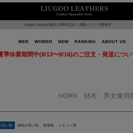
Liugoo Leathers誕生20周年記念！感謝イベント開催中
MEN
WOMEN
NEW
RANKING
ABOUT US
夏季休業期間中(8/13〜8/16)のご注文・発送につ
HORN 財布 男女兼用
が安い順
価格が高い順
新着順
レビュー順
OT No.2
SUPPORT ▶
CAMPAIGN ▶
ILITARY ▶
LEATHER COAT ▶
SPECIAL COLLECTIO