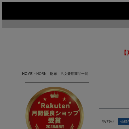
【
HOME
HORN 財布 男女兼用商品一覧
並び替え
価格
今季イチオシ
HOT No.1
H
ABOUT US ▶
SERVICE ▶
MOTORCYCLE ▶
RUGGED CASUAL ▶
M