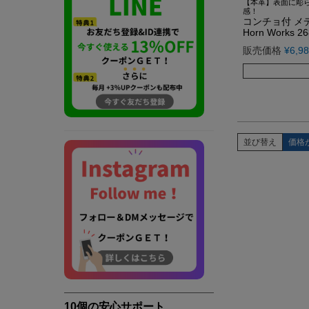
【本革】表面に彫
感！
コンチョ付 メ
Horn Works 2
販売価格
¥
6,9
並び替え
価格