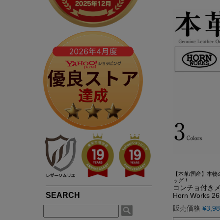
春夏専用ライダース
ブルゾン / ジャンパー
LIUGOOとは?
5つの安心サービス
TOWN WEAR ▶
MOTORCYCLE ▶
シングルライダース
ライダース
LIUGOOのミッション・ビジョン
永年品質保証制度
ライダース
シングルライダース
ダブルライダース
パーカー / ジャージ
皮革衣料にこだわる理由
永年品質保証制度の
ノーカラー
ダブルライダース
MCクラブベスト
Gジャン
高品質・低価格を実現できている理由
3,980円以上で送料
パーカー / フード付き
レザーパンツ
レザーパンツ
スカジャン
品質・安全管理体制の構築
返品送料も無料！自
ブルゾン
LEATHER GOODS ▶
サスティナビリティ
SMART CASUAL ▶
平日14時まで当日出
レザーコート
レザーインテリア
テーラードジャケット
途上国生産を通じての社会貢献
レザーエプロン
ドレスシャツ / ベスト
著名人や大企業も認める品質の高さ
レザーベルト
楽天ショップレビュー4.83点の高評価
【本革/国産】本物
ッグ！
コンチョ付きメ
Horn Works 2
販売価格
¥
3,9