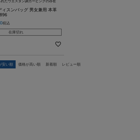
られたウエスタン調カービングの存在
ディスンバッグ 男女兼用 本革
6896
80
税込
在庫切れ
が安い順
価格が高い順
新着順
レビュー順