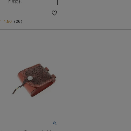
在庫切れ
4.50
（
26
）