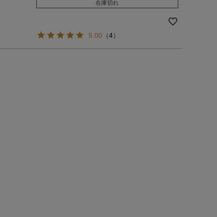
在庫切れ
5.00
（
4
）