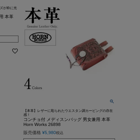
んご着用モデル
COLLABO
OEM/ODM-製造相談-
ーズが粋に光
OUTLET・SALE ▶
LEATHER CARE ▶
CA Co.
用 本革
MEDIA-映画/ドラマ/TV
卸販売のご案内
着用モデル
配布中のクーポン▶
OUTLET・SALE ▶
クンロールライダー-
INSTAGRAM
衣装協力
o.
レビュー投稿キャンペーン▶
配布中のクーポン▶
TTOO STUDIO
LINE
メディア取材
ユニフォーム
レビュー投稿キャンペーン▶
お買い物ガイド
DX
STAFF BLOG
FAQ・お問い合わせ
Hu米国進出記念
5つの安心サービス
装採用モデル
お買い物ガイド
YOUTUBE
ABOUT US
訓練生ユニフォーム
5つの安心サービス
DEALER -取り扱い店-
会社概要
HE Hu米国進出記念
ABOUT US
会社概要
会社概要
お知らせ
【本革】レザーに彫られたウエスタン調カービングの存在
感！
コンチョ付 メディスンバッグ 男女兼用 本革
Horn Works 26898
販売価格
¥
5,980
税込