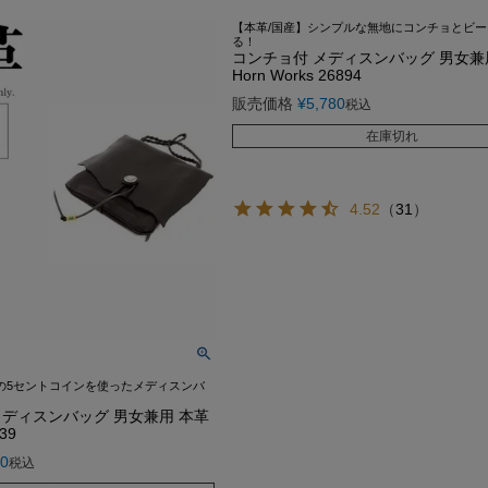
G-1 フライトジャケット
カーコート
ゴジラ－1.0神木隆之介さ
お買い物ガイド
レビュー投稿キャンペーン
DOWN / MOUTON ▶
GOODS ▶
【本革/国産】シンプルな無地にコンチョとビ
SPECIAL COLLECTION ▶
る！
A-2 フライトジャケット
ファラオコート
LIUGOO LEATHERS×VIBE
コンチョ付 メディスンバッグ 男女兼
レザーケア/お手入れ方法
LINEお友だち特典
ゴジラ－1.0神木隆之介さんご
ダウンジャケット・コート
クッションカバー
Horn Works 26894
MA-1 フライトジャケット
ランチコート
RSSサカキハラ公認-ロッ
申請
カスタマイズできるお店のご案内
20周年記念クーポン配布中
LIUGOO LEATHERS×VIBECA C
ムートンジャケット・コート
チェアパッド
販売価格
¥
5,780
税込
M-65 フィールドジャケット
モッズコート
LIUGOO LEATHERS×56TA
無料
サイズ選びサポート
OUTLET
ANA WINGSパイロット訓練生
ティッシュカバー
在庫切れ
M-51 モッズコート
トレンチコート
LIUGOO tokyo×オトコフク
宅で試着
再入荷案内/受注生産
レビュー総数20万件突破！
LIUGOO LEATHERS×THE 
ムートンラグ
N-1 デッキジャケット
スタンドカラーコート
ドラマ-24JAPAN 主演衣
荷
24時間365日-AIチャットサポート
ご購入後アンケートキャンペーン
バッグ・ポーチ
4.52
（
31
）
B-3 フライトジャケット
Pコート
ANA WINGSパイロット
ウォレット
N-3B フライトジャケット
LIUGOO LEATHERS×T
DOWN / MOUTON ▶
レザーケア用品
A-1 フライトジャケット
NEXT COMING SOON
の5セントコインを使ったメディスンバ
ディスンバッグ 男女兼用 本革
639
80
税込