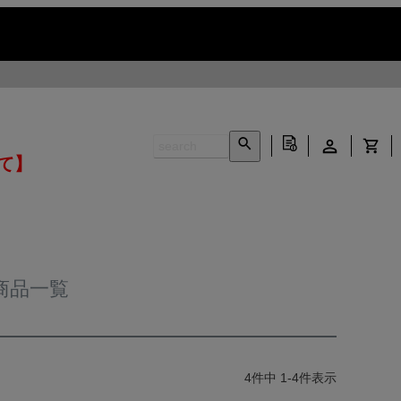
いて】
商品一覧
4
件中
1
-
4
件表示
INFORMATION ▶
CONTACT ▶
N ▶
LEATHER CARE ▶