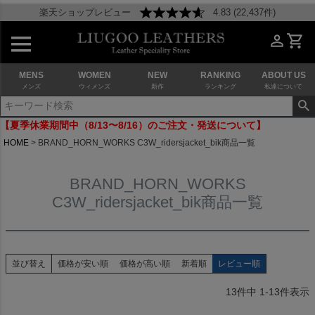
楽天ショップレビュー
4.83 (22,437件)
MENS
WOMEN
NEW
RANKING
ABOUT US
メンズ
ウィメンズ
新作
ランキング
私達について
【夏季休業期間中（8/13〜8/16）のご注文・発送について】
HOME
BRAND_HORN_WORKS C3W_ridersjacket_bik商品一覧
BRAND_HORN_WORKS
C3W_ridersjacket_bik商品一覧
並び替え
価格が安い順
価格が高い順
新着順
レビュー順
13
件中
1
-
13
件表示