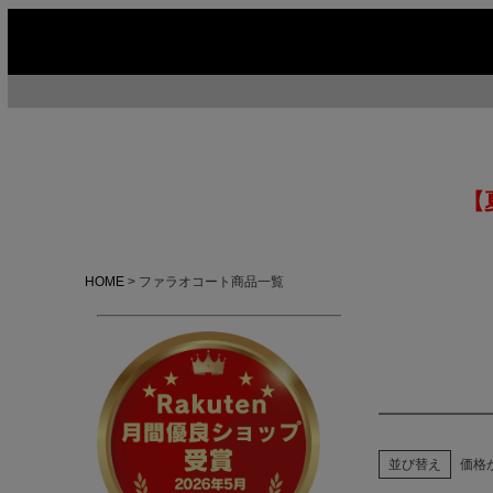
【
HOME
ファラオコート商品一覧
並び替え
価格
今季イチオシ
HOT No.1
H
ABOUT US ▶
SERVICE ▶
MOTORCYCLE ▶
RUGGED CASUAL ▶
M