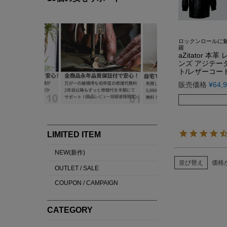
ロックンロールに
羅
aZitator 
ンズ アジテータ
ト/レザーコー
販売価格
¥
64,
並び替え
価格