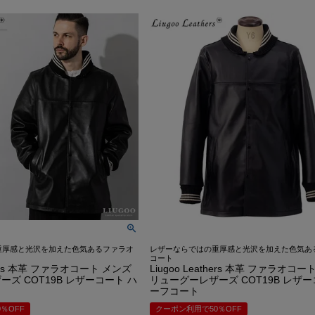
G-1 フライトジャケット
カーコート
ゴジラ－1.0神木隆之介さ
お買い物ガイド
レビュー投稿キャンペーン
DOWN / MOUTON ▶
GOODS ▶
SPECIAL COLLECTION ▶
A-2 フライトジャケット
ファラオコート
LIUGOO LEATHERS×VIBE
レザーケア/お手入れ方法
LINEお友だち特典
ゴジラ－1.0神木隆之介さんご
ダウンジャケット・コート
クッションカバー
MA-1 フライトジャケット
ランチコート
RSSサカキハラ公認-ロッ
申請
カスタマイズできるお店のご案内
20周年記念クーポン配布中
LIUGOO LEATHERS×VIBECA C
ムートンジャケット・コート
チェアパッド
M-65 フィールドジャケット
モッズコート
LIUGOO LEATHERS×56TA
無料
サイズ選びサポート
OUTLET
ANA WINGSパイロット訓練生
ティッシュカバー
M-51 モッズコート
トレンチコート
LIUGOO tokyo×オトコフク
宅で試着
再入荷案内/受注生産
レビュー総数20万件突破！
LIUGOO LEATHERS×THE 
ムートンラグ
N-1 デッキジャケット
スタンドカラーコート
ドラマ-24JAPAN 主演衣
荷
24時間365日-AIチャットサポート
ご購入後アンケートキャンペーン
バッグ・ポーチ
B-3 フライトジャケット
Pコート
ANA WINGSパイロット
ウォレット
N-3B フライトジャケット
LIUGOO LEATHERS×T
DOWN / MOUTON ▶
レザーケア用品
A-1 フライトジャケット
NEXT COMING SOON
重厚感と光沢を加えた色気あるファラオ
レザーならではの重厚感と光沢を加えた色気あ
コート
thers 本革 ファラオコート メンズ
Liugoo Leathers 本革 ファラオコ
ズ COT19B レザーコート ハ
リューグーレザーズ COT19B レザー
ーフコート
％OFF
クーポン利用で50％OFF