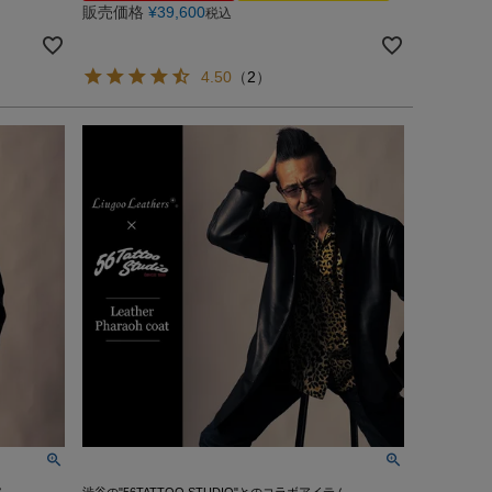
販売価格
¥
39,600
税込
4.50
（
2
）
ム
渋谷の"56TATTOO STUDIO"とのコラボアイテム