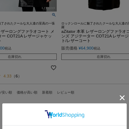
魅了されたクールな大人達の至高の一張
ロックンロールに魅了されたクールな大人達の
羅
本革 レザーロングファラオコート メ
aZitator 本革 レザーロングファラオ
ー COT21A レザージャケッ
ンズ アジテーター COT21A レザー
ト
ト/レザーコート
900
販売価格
¥
64,900
税込
税込
在庫切れ
在庫切れ
4.33
（
6
）
が安い順
価格が高い順
新着順
レビュー順