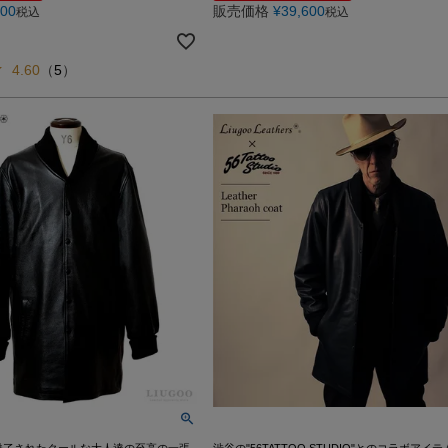
600
販売価格
¥
39,600
税込
税込
4.60
（
5
）
魅了されたクールな大人達の至高の一張
渋谷の"56TATTOO STUDIO"とのコラボアイテ