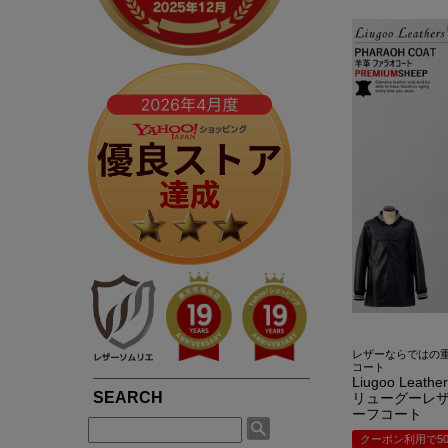
春夏専用ライダース
ブルゾン / ジャンパー
LIUGOOとは?
5つの安心サービス
TOWN WEAR ▶
MOTORCYCLE ▶
シングルライダース
ライダース
LIUGOOのミッション・ビジョン
永年品質保証制度
ライダース
シングルライダース
ダブルライダース
パーカー / ジャージ
皮革衣料にこだわる理由
永年品質保証制度の
ノーカラー
ダブルライダース
MCクラブベスト
Gジャン
高品質・低価格を実現できている理由
3,980円以上で送料
パーカー / フード付き
レザーパンツ
レザーパンツ
スカジャン
品質・安全管理体制の構築
返品送料も無料！自
ブルゾン
LEATHER GOODS ▶
サスティナビリティ
SMART CASUAL ▶
平日14時まで当日出
レザーコート
レザーインテリア
テーラードジャケット
途上国生産を通じての社会貢献
レザーエプロン
ドレスシャツ / ベスト
著名人や大企業も認める品質の高さ
レザーベルト
楽天ショップレビュー4.83点の高評価
レザーならではの
コート
Liugoo Lea
リューグーレザー
ーフコート
クーポン利用で50