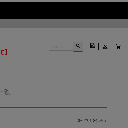
いて】
一覧
8
件中
1
-
8
件表示
INFORMATION ▶
CONTACT ▶
N ▶
LEATHER CARE ▶