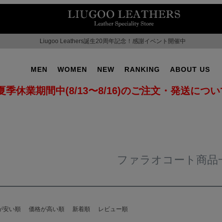
Liugoo Leathers誕生20周年記念！感謝イベント開催中
MEN
WOMEN
NEW
RANKING
ABOUT US
夏季休業期間中(8/13〜8/16)のご注文・発送につ
ファラオコート商品
が安い順
価格が高い順
新着順
レビュー順
OT No.2
SUPPORT ▶
CAMPAIGN ▶
ILITARY ▶
LEATHER COAT ▶
SPECIAL COLLECTIO