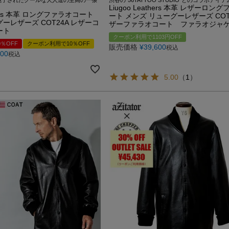
Liugoo Leathers 本革 レザーロン
athers 本革 ロングファラオコート
ート メンズ リューグーレザーズ COT
ーレザーズ COT24A レザーコ
ザーファラオコート ファラオジャ
ート
クーポン利用で1103円OFF
％OFF
クーポン利用で10％OFF
販売価格
¥
39,600
税込
600
税込
5.00
（
1
）