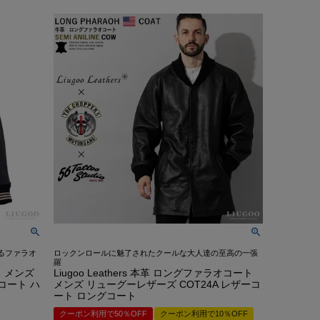
んご着用モデル
COLLABO
OEM/ODM-製造相談-
OUTLET・SALE ▶
LEATHER CARE ▶
CA Co.
MEDIA-映画/ドラマ/TV
卸販売のご案内
着用モデル
配布中のクーポン▶
OUTLET・SALE ▶
クンロールライダー-
INSTAGRAM
衣装協力
o.
レビュー投稿キャンペーン▶
配布中のクーポン▶
TTOO STUDIO
LINE
メディア取材
ユニフォーム
レビュー投稿キャンペーン▶
お買い物ガイド
DX
STAFF BLOG
FAQ・お問い合わせ
Hu米国進出記念
5つの安心サービス
装採用モデル
お買い物ガイド
YOUTUBE
ABOUT US
訓練生ユニフォーム
5つの安心サービス
DEALER -取り扱い店-
会社概要
HE Hu米国進出記念
ABOUT US
会社概要
会社概要
お知らせ
るファラオ
ロックンロールに魅了されたクールな大人達の至高の一張
羅
ート メンズ
Liugoo Leathers 本革 ロングファラオコート
コート ハ
メンズ リューグーレザーズ COT24A レザーコ
ート ロングコート
クーポン利用で50％OFF
クーポン利用で10％OFF