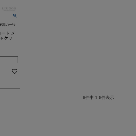
至高の一張
コート メ
ジャケッ
8
件中
1
-
8
件表示