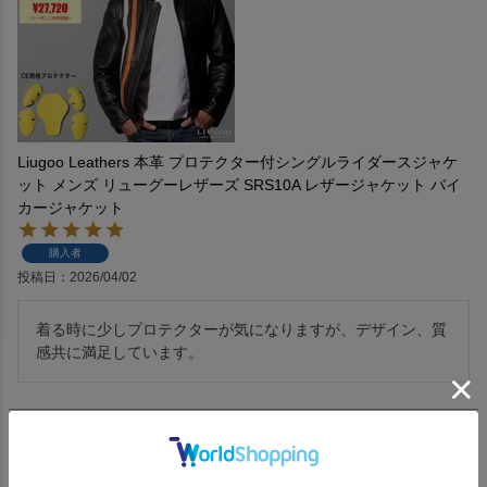
Liugoo Leathers 本革 プロテクター付シングルライダースジャケ
ット メンズ リューグーレザーズ SRS10A レザージャケット バイ
カージャケット
購入者
投稿日
2026/04/02
着る時に少しプロテクターが気になりますが、デザイン、質
感共に満足しています。
1
件中
1
-
1
件表示