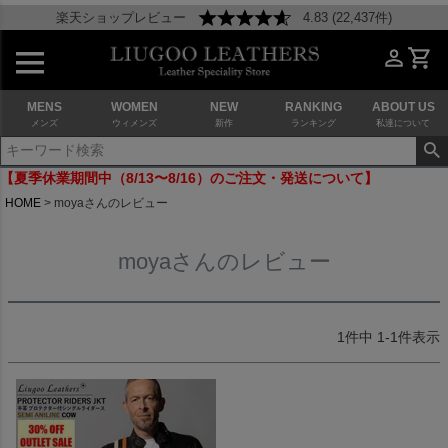
楽天ショップレビュー
4.83 (22,437件)
MENS
WOMEN
NEW
RANKING
ABOUT US
メンズ
ウィメンズ
新作
ランキング
私達について
【夏季休業期間中（8/13〜8/16）のご注文・発送について】
HOME
moyaさんのレビュー
moyaさんのレビュー
1
件中
1
-
1
件表示