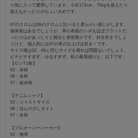
り気に入って愛用しています。小生172cm、75kgを超えたり
超えなかったりのちょい太めです。

07のクロムは06のクロムと比べると柔らかい感じがします。
個体差はあるでしょうが、革の表面のシボもほぼフラットだ
ったり山があったりと随分と表情豊かです。好き好きでしょ
うけど、個人的には07の革の仕上げは良き！です。

サイズ感は02、06と同じサイズを着れば問題ないでしょう。
ピチピチすぎず、ゆるすぎず。私の着用感だと、以下です。

【ロンT1枚】

02：余裕

06：余裕

07：超余裕

【デニムシャツ】

02：ジャストサイズ

06：ほんの少しタイト

07：余裕

【プルオーバーパーカー】

02：無理
