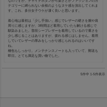
なのですが、チャイナボタンが可愛さとかファッションのカ
テゴリーに縛られない余裕のようなヌケ感を演出してくれま
す。これ、多分女子ウケが凄く良いと思います。

着心地は最初は「少し手強い」感じでレザーの硬さを腕や肩
周りに感じますが、3時間ほど着用していたら解ける感じで
馴染みました。普段シープレザーを着用しているので重さを
少し感じることはありますが、疲れる感じはしません。着用
していてレザーの厚みをしっかり感じられるのはいいです
ね。

梱包もしっかり。メンテナンスノートも入っていて、郵送も
即日。とても満足な買い物でした。
5
件中
1
-
5
件表示