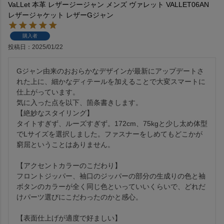
VaLLet 本革 レザージージャン メンズ ヴァレット VALLET06AN
レザージャケット レザーGジャン
購入者
投稿日
2025/01/22
Gジャン由来のおおらかなデザインが最新にアップデートさ
れた上に、細かなディテールを加えることで大変スマートに
仕上がっています。

気に入った点を以下、箇条書きします。

【絶妙なスタイリング】

タイトすぎず、ルーズすぎず。172cm、75kgと少し太め体型
でLサイズを選択しました。ファスナーをしめてもどこかが
窮屈ということはありません。

【アクセントカラーのこだわり】

フロントジッパー、袖口のジッパーの部分の生成りの色と袖
ボタンのカラーが全く同じ色といっていいくらいで、どれだ
けパーツ選びにこだわったのかと感心。

【表面仕上げが適度で好ましい】
