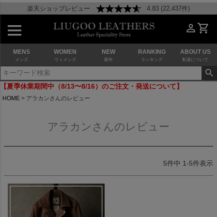
楽天ショップレビュー
4.83 (22,437件)
MENS
WOMEN
NEW
RANKING
ABOUT US
メンズ
ウィメンズ
新作
ランキング
私達について
【夏季休業期間中（8/13〜8/16）のご注文・発送について】
HOME
アラカンさんのレビュー
アラカンさんのレビュー
5
件中
1
-
5
件表示