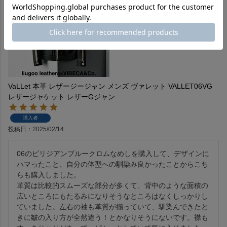
VaLLet 本革 レザージージャン メンズ ヴァレット VALLET06VG
レザージャケット レザーGジャン
購入者
投稿日
2025/02/14
06のビリジアンブルークロムなめしを購入して、デザインに
ハマったこと、自分の体型への馴染み良かったことからこち
らも購入しました。

革質は比較的スムーズな部分が多くて、背中のような面積の
広いところにもたるみになりそうなところはなくしっかりし
ていました。左右の袖も革質が揃っていて、馴染んできたと
きに皺の入り方が全然違う！とかなりそうにないです。襟も