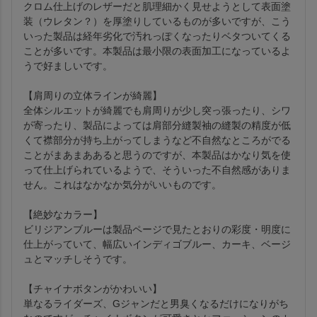
クロム仕上げのレザーだと肌理細かく見せようとして表面塗
装（ウレタン？）を厚塗りしているものが多いですが、こう
いった製品は経年劣化で汚れっぽくなったりベタついてくる
ことが多いです。本製品は最小限の表面加工になっているよ
うで好ましいです。

【肩周りの立体ラインが綺麗】

全体シルエットが綺麗でも肩周りが少し突っ張ったり、シワ
が寄ったり、製品によっては肩部分縫製袖の縫製の精度が低
くて襟部分が持ち上がってしまうなど不自然なところがでる
ことがまあまああると思うのですが、本製品はかなり気を使
って仕上げられているようで、そういった不自然感がありま
せん。これはなかなか気分がいいものです。

【絶妙なカラー】

ビリジアンブルーは製品ページで見たとおりの彩度・明度に
仕上がっていて、幅広いインディゴブルー、カーキ、ベージ
ュとマッチしそうです。

【チャイナボタンがかわいい】

単なるライダーズ、Gジャンだと男臭くなるだけになりがち