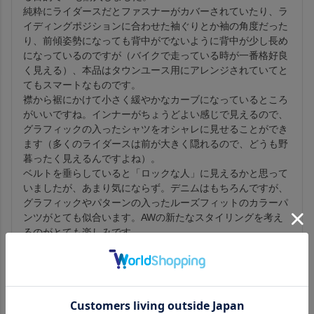
純粋にライダースだとファスナーがカバーされていたり、ラ
イディングポジションに合わせた袖ぐりとか袖の角度だった
り、前傾姿勢になっても背中がでないように背中が少し長め
になっているのですが（バイクで走っている時が一番格好良
く見える）、本品はタウンユース用にアレンジされていてと
てもスマートなものです。

襟から裾にかけて小さく緩やかなカーブになっているところ
がいいですね。インナーがちょうどよい感じで見えるので、
グラフィックの入ったシャツをオシャレに見せることができ
ます（多くのライダースは前が大きく隠れるので、どうも野
暮ったく見えるんですよね）。

ベルトを垂らしていると「ロックな人」に見えるかと思って
いましたが、あまり気にならず。デニムはもちろんですが、
グラフィックやパターンの入ったルーズフィットのカラーパ
ンツがとても似合います。AWの新たなスタイリングを考え