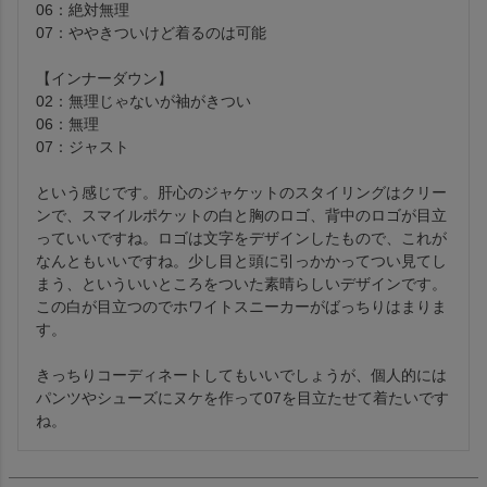
06：絶対無理

07：ややきついけど着るのは可能

【インナーダウン】

02：無理じゃないが袖がきつい

06：無理

07：ジャスト

という感じです。肝心のジャケットのスタイリングはクリー
ンで、スマイルポケットの白と胸のロゴ、背中のロゴが目立
っていいですね。ロゴは文字をデザインしたもので、これが
なんともいいですね。少し目と頭に引っかかってつい見てし
まう、といういいところをついた素晴らしいデザインです。
この白が目立つのでホワイトスニーカーがばっちりはまりま
す。

きっちりコーディネートしてもいいでしょうが、個人的には
パンツやシューズにヌケを作って07を目立たせて着たいです
ね。